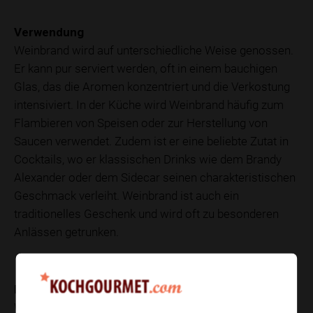
Verwendung
Weinbrand wird auf unterschiedliche Weise genossen.
Er kann pur serviert werden, oft in einem bauchigen
Glas, das die Aromen konzentriert und die Verkostung
intensiviert. In der Küche wird Weinbrand häufig zum
Flambieren von Speisen oder zur Herstellung von
Saucen verwendet. Zudem ist er eine beliebte Zutat in
Cocktails, wo er klassischen Drinks wie dem Brandy
Alexander oder dem Sidecar seinen charakteristischen
Geschmack verleiht. Weinbrand ist auch ein
traditionelles Geschenk und wird oft zu besonderen
Anlässen getrunken.
Nährwerte
Weinbrand ist ein hochprozentiges alkoholisches