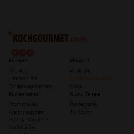
fab fa-facebook-f
fab fa-instagram
fab fa-pinterest
Rezepte
Magazin
Themen
Magazin
Länderküche
Ernährungslexikon
Ernährungsformen
FAQs
Küchenhelfer
Gusto Tempel
Promocodes
Restaurants
Küchenzubehör
TV-Köche
Produkt-Vergleich
Kochbücher