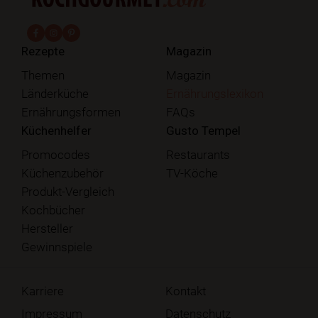
fab fa-facebook-f
fab fa-instagram
fab fa-pinterest
Rezepte
Magazin
Themen
Magazin
Länderküche
Ernährungslexikon
Ernährungsformen
FAQs
Küchenhelfer
Gusto Tempel
Promocodes
Restaurants
Küchenzubehör
TV-Köche
Produkt-Vergleich
Kochbücher
Hersteller
Gewinnspiele
Karriere
Kontakt
Impressum
Datenschutz