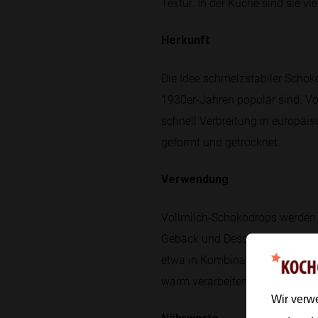
Textur. In der Küche sind sie v
Herkunft
Die Idee schmelzstabiler Schok
1930er-Jahren populär sind. Vol
schnell Verbreitung in europäi
geformt und getrocknet.
Verwendung
Vollmilch-Schokodrops werden 
Gebäck und Desserts gestreut. S
etwa in Kombination mit Salzst
warm verarbeiten.
Wir verw