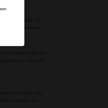
-
erem
e aus Zucker und
er- und Fettgehalt. Der
lanzenstoffe beisteuert.
rkennbar bleiben. Größe und
erzugsmittel, um Glanz und
olate Chips (Milk). Nicht
ertüre, die primär zum