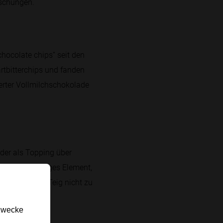
ischungen.
hocolate chips“ seit den
artbitterchips und fanden
erter Vollmilchschokolade
der als Topping über
r als süß-salziges Element,
eben und den Teig nicht zu
gzwecke