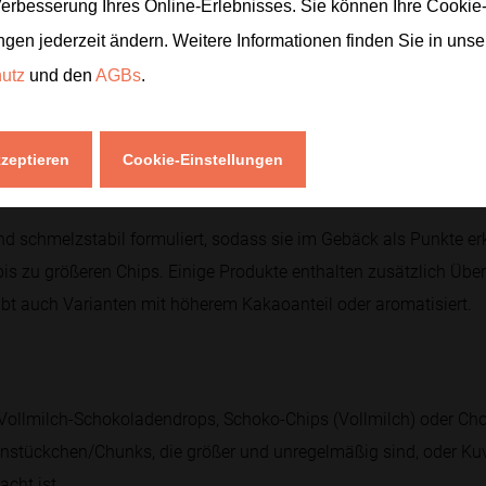
Verbesserung Ihres Online-Erlebnisses. Sie können Ihre Cookie
ngen jederzeit ändern. Weitere Informationen finden Sie in uns
esentlichen denen von Vollmilchschokolade: Sie liefern Energi
hutz
und den
AGBs
.
. Typisch sind rund 500–550 kcal pro 100 g, abhängig vom Zuck
 Milchfett mit, während der Kakaoanteil Aroma- und sekundäre Pf
kzeptieren
Cookie-Einstellungen
nd schmelzstabil formuliert, sodass sie im Gebäck als Punkte e
bis zu größeren Chips. Einige Produkte enthalten zusätzlich Üb
gibt auch Varianten mit höherem Kakaoanteil oder aromatisiert.
llmilch-Schokoladendrops, Schoko-Chips (Vollmilch) oder Choc
nstückchen/Chunks, die größer und unregelmäßig sind, oder Kuv
cht ist.