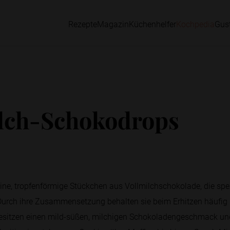
Rezepte
Magazin
Küchenhelfer
Kochpedia
Gus
lch-Schokodrops
ine, tropfenförmige Stückchen aus Vollmilchschokolade, die spe
 Durch ihre Zusammensetzung behalten sie beim Erhitzen häufig 
 besitzen einen mild-süßen, milchigen Schokoladengeschmack un