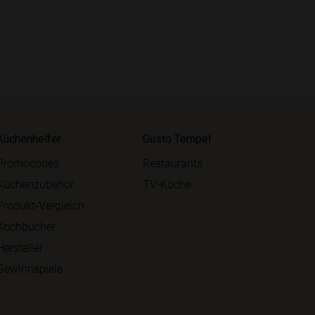
Küchenhelfer
Gusto Tempel
Promocodes
Restaurants
Küchenzubehör
TV-Köche
Produkt-Vergleich
Kochbücher
Hersteller
Gewinnspiele