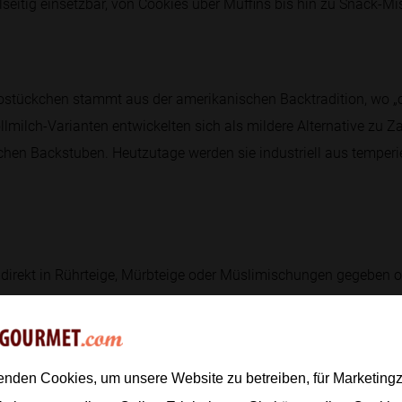
ielseitig einsetzbar, von Cookies über Muffins bis hin zu Snack-M
ostückchen stammt aus der amerikanischen Backtradition, wo „c
lmilch-Varianten entwickelten sich als mildere Alternative zu Z
schen Backstuben. Heutzutage werden sie industriell aus temperi
direkt in Rührteige, Mürbteige oder Müslimischungen gegeben o
ie eignen sich für Cookies, Brownies, Muffins, Granola-Bars ode
angen. Für schöne Stückverteilung die Drops zuletzt kurz unterh
enden Cookies, um unsere Website zu betreiben, für Marketin