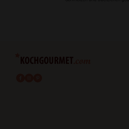
fab fa-facebook-f
fab fa-instagram
fab fa-pinterest