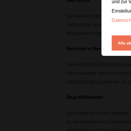
Nährwerte
und zur 
Einstellu
Die Nährwerte entsprechen im W
Datensc
Kakaobutter sowie etwas Eiweiß
Milchanteil bringt Laktose und
Alle a
Besondere Merkmale
Viele Vollmilch-Schokodrops si
Form variieren von Mini-Drops 
Hitzestabilität zu erhöhen. Es 
Begrifflichkeiten
Synonyme sind unter anderem Vo
zu verwechseln mit Schokolade
Schmelzen und Überziehen geda