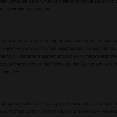
en verwendet werden. Aufgrund seines hohen Gehalts an Anti
östlich, sondern auch gesund.
Saft gewonnen wird, stammt ursprünglich aus Europa und Westasie
t in vielen Regionen der Welt ein beliebtes Obst. In Deutschland
äufig in Obstgärten angebaut und sind ein wichtiger Bestandtei
ng zu Saft ermöglicht es, die Frische und den Geschmack der Kir
u genießen.
endungsmöglichkeiten. Er kann pur getrunken oder mit anderen 
ird er oft als Zutat in Desserts, Saucen und Marinaden verwende