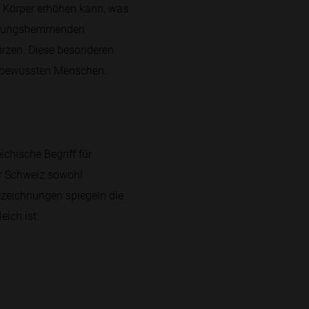
 Körper erhöhen kann, was
zündungshemmenden
ürzen. Diese besonderen
tsbewussten Menschen.
ichische Begriff für
der Schweiz sowohl
ezeichnungen spiegeln die
eich ist.