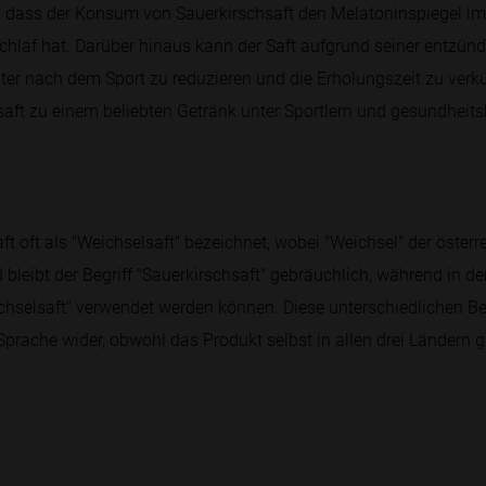
 dass der Konsum von Sauerkirschsaft den Melatoninspiegel im
 Schlaf hat. Darüber hinaus kann der Saft aufgrund seiner ent
ter nach dem Sport zu reduzieren und die Erholungszeit zu verk
ft zu einem beliebten Getränk unter Sportlern und gesundhei
ft oft als "Weichselsaft" bezeichnet, wobei "Weichsel" der österre
d bleibt der Begriff "Sauerkirschsaft" gebräuchlich, während in 
ichselsaft" verwendet werden können. Diese unterschiedlichen B
Sprache wider, obwohl das Produkt selbst in allen drei Ländern gl