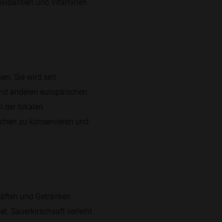
oxidantien und Vitaminen
n. Sie wird seit
 und anderen europäischen
l der lokalen
schen zu konservieren und
Säften und Getränken
t. Sauerkirschsaft verleiht