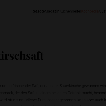
Rezepte
Magazin
Küchenhelfer
Kochpedia
Gus
irschsaft
ger und erfrischender Saft, der aus der Sauerkirsche gewonnen wir
eschmack, der den Saft zu einem beliebten Getränk macht, beson
ird oft als natürlicher Durstlöscher genossen, kann aber auch 