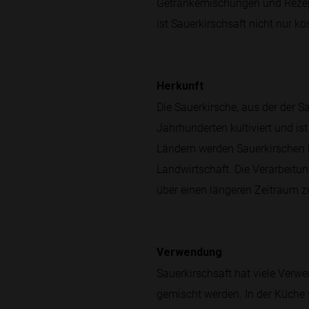
Getränkemischungen und Rezept
ist Sauerkirschsaft nicht nur k
Herkunft
Die Sauerkirsche, aus der der 
Jahrhunderten kultiviert und is
Ländern werden Sauerkirschen h
Landwirtschaft. Die Verarbeitu
über einen längeren Zeitraum z
Verwendung
Sauerkirschsaft hat viele Verw
gemischt werden. In der Küche w