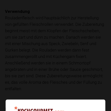
Verwendung
Rouladenfleisch wird hauptsächlich zur Herstellung
von gefüllten Fleischrollen verwendet. Die Zubereitung
beginnt meist mit dem Klopfen der Fleischscheiben,
um sie zart und dünn zu machen. Danach werden sie
mit einer Mischung aus Speck, Zwiebeln, Senf und
Gurken belegt. Die Rouladen werden dann fest
zusammengerollt und mit Küchengarn fixiert.
Anschließend werden sie in einem Schmortopf
angebraten und in einer Brühe oder Sauce geschmort,
bis sie zart sind. Diese Zubereitungsweise ermöglicht
es, das volle Aroma des Fleisches und der Füllung zu
entfalten.
Nährwerte