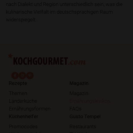
nach Dialekt und Region unterschiedlich sein, was die
kulinarische Vielfalt im deutschsprachigen Raum
widerspiegelt.
fab fa-facebook-f
fab fa-instagram
fab fa-pinterest
Rezepte
Magazin
Themen
Magazin
Länderküche
Ernährungslexikon
Ernährungsformen
FAQs
Küchenhelfer
Gusto Tempel
Promocodes
Restaurants