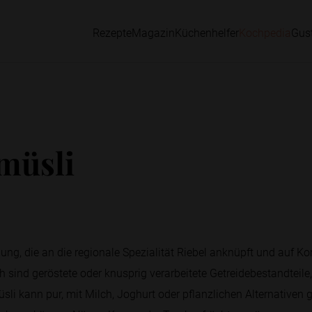
Rezepte
Magazin
Küchenhelfer
Kochpedia
Gus
müsli
hung, die an die regionale Spezialität Riebel anknüpft und auf 
 sind geröstete oder knusprig verarbeitete Getreidebestandteile,
li kann pur, mit Milch, Joghurt oder pflanzlichen Alternativen