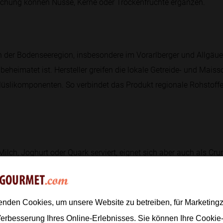
chung können Nüsse, Kerne oder Trockenfrüchte ergänzen.
n der Bodenseeregion, insbesondere im Vorarlberger und Allgäue
 beheimatet ist. Hersteller greifen die lokale Getreide- und Mais
Müslikomponenten. So verbindet das Produkt regionale Rohstoff
Milch, Joghurt oder Quark serviert, eignet sich aber auch als Cru
schem Obst, Honig, Sirup oder Gewürzen wie Zimt kombiniert werd
für Kompott oder als Streuung über Cremedesserts.
enden Cookies, um unsere Website zu betreiben, für Marketin
Verbesserung Ihres Online-Erlebnisses. Sie können Ihre Cookie