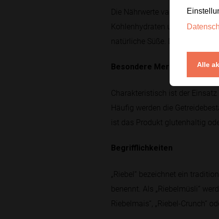
Die Nährwerte variieren je nac
Einstellu
Kohlenhydraten und Ballaststof
Datensc
natürliche Süße. Der Zuckergeh
Alle a
Besondere Merkmale
Charakteristisch ist der Einsat
Häufig werden die Getreidebesta
ist das Produkt glutenhaltig ode
Begrifflichkeiten
„Riebel“ bezeichnet ein traditi
benennt. Als „Riebelmüsli“ wer
Riebelmais“, „Riebel-Crunch“ od