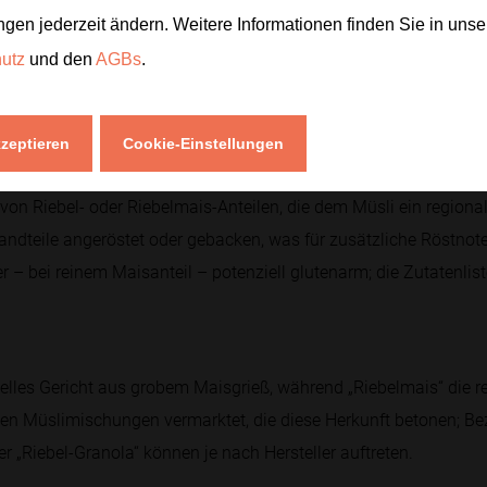
h Rezeptur. Basis sind zumeist Getreide- bzw. Maisgrieß-Kompo
ngen jederzeit ändern. Weitere Informationen finden Sie in uns
fen. Bei Zusätzen wie Nüssen kommen ungesättigte Fette hinzu, 
hutz
und den
AGBs
.
alt hängt davon ab, ob die Mischung gesüßt ist oder ohne zug
kzeptieren
Cookie-Einstellungen
z von Riebel- oder Riebelmais-Anteilen, die dem Müsli ein region
ndteile angeröstet oder gebacken, was für zusätzliche Röstnoten
r – bei reinem Maisanteil – potenziell glutenarm; die Zutatenlist
onelles Gericht aus grobem Maisgrieß, während „Riebelmais“ die 
den Müslimischungen vermarktet, die diese Herkunft betonen; B
er „Riebel-Granola“ können je nach Hersteller auftreten.