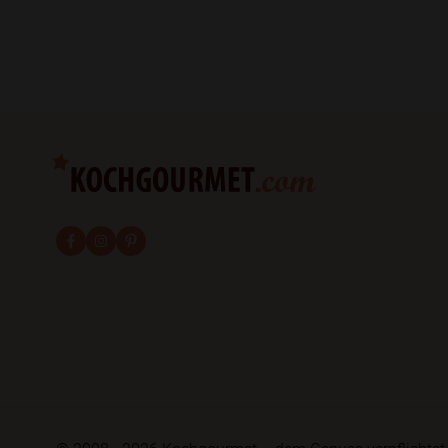
fab fa-facebook-f
fab fa-instagram
fab fa-pinterest