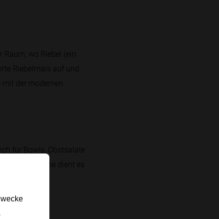
r Raum, wo Riebel (ein
sorte Riebelmais auf und
e mit der modernen
nch für Bowls, Obstsalate
en. In der Küche dient es
gzwecke
-