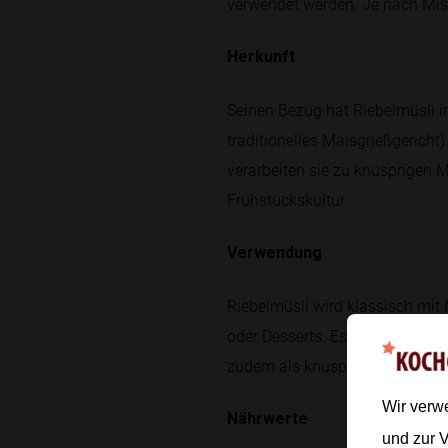
verwendet werden. Je nach Mis
Herkunft
Seinen Bezug hat Riebelmüsli i
traditionelles Maisgrießgericht)
verarbeiten sie zu knusprigen 
Frühstückskultur.
Verwendung
Riebelmüsli wird klassisch mit 
oder Desserts. Es kann mit fri
zudem als knuspriges Topping 
Wir verw
Nährwerte
und zur 