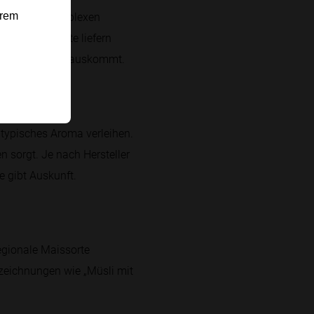
nenten mit komplexen
erem
Trockenfrüchte liefern
esetzten Zucker auskommt.
altypisches Aroma verleihen.
 sorgt. Je nach Hersteller
e gibt Auskunft.
regionale Maissorte
ezeichnungen wie „Müsli mit