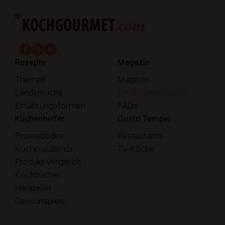
fab fa-facebook-f
fab fa-instagram
fab fa-pinterest
Rezepte
Magazin
Themen
Magazin
Länderküche
Ernährungslexikon
Ernährungsformen
FAQs
Küchenhelfer
Gusto Tempel
Promocodes
Restaurants
Küchenzubehör
TV-Köche
Produkt-Vergleich
Kochbücher
Hersteller
Gewinnspiele