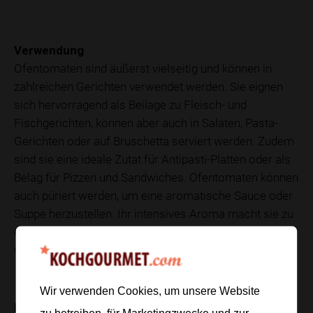
Verwendung
Ofentomaten sind äußerst vielseitig und können in
zahlreichen Gerichten verwendet werden. Sie eignen
sich hervorragend als Beilage zu Fleisch- und
Fischgerichten, können aber auch in Salaten, Pasta-
Gerichten oder auf Bruschetta serviert werden. Zudem
sind sie eine ideale Zutat für Antipasti-Platten oder als
Belag für Pizzen und Sandwiches. Ofentomaten können
auch püriert werden, um eine aromatische Sauce oder
Suppe herzustellen. Ihr intensives Aroma macht sie zu
einem beliebten Bestandteil der vegetarischen und
veganen Küche.
Wir verwenden Cookies, um unsere Website
Nährwerte
zu betreiben, für Marketingzwecke und zur