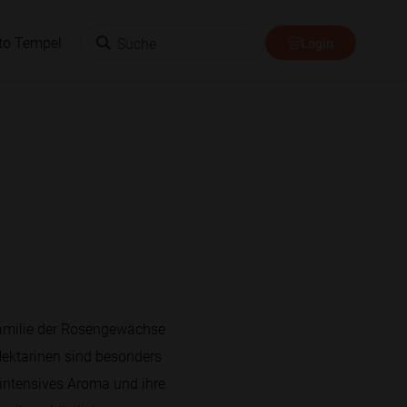
Suche
to Tempel
Login
 Familie der Rosengewächse
 Nektarinen sind besonders
 intensives Aroma und ihre