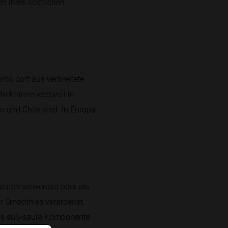
en ihres köstlichen
Von dort aus verbreitete
Nektarine weltweit in
n und Chile sind. In Europa
salaten verwendet oder als
 Smoothies verarbeitet.
als süß-saure Komponente