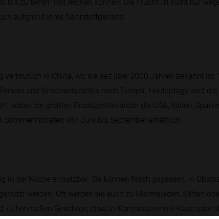
b bis zu tiefem Rot reichen können. Die Frucht ist nicht nur weg
ch aufgrund ihres Nährstoffgehalts.
g vermutlich in China, wo sie seit über 2000 Jahren bekannt ist. 
 Persien und Griechenland bis nach Europa. Heutzutage wird die 
t, wobei die größten Produzentenländer die USA, Italien, Spanie
en Sommermonaten von Juni bis September erhältlich.
tig in der Küche einsetzbar. Sie können frisch gegessen, in Obst
genutzt werden. Oft werden sie auch zu Marmeladen, Säften oder
d zu herzhaften Gerichten, etwa in Kombination mit Käse oder 