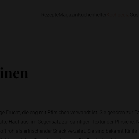
Rezepte
Magazin
Küchenhelfer
Kochpedia
Gus
inen
ige Frucht, die eng mit Pfirsichen verwandt ist. Sie gehören zur
atte Haut aus, im Gegensatz zur samtigen Textur der Pfirsiche.
t roh als erfrischender Snack verzehrt. Sie sind bekannt für ihr