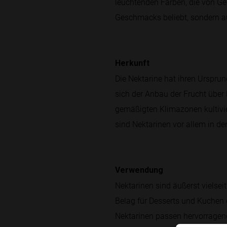
leuchtenden Farben, die von Gel
Geschmacks beliebt, sondern au
Herkunft
Die Nektarine hat ihren Ursprun
sich der Anbau der Frucht über
gemäßigten Klimazonen kultivier
sind Nektarinen vor allem in d
Verwendung
Nektarinen sind äußerst vielsei
Belag für Desserts und Kuchen 
Nektarinen passen hervorragen