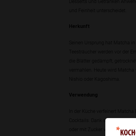
Desserts und Getränken Anwendu
und Feinheit unterscheidet.
Herkunft
Seinen Ursprung hat Matcha in 
Teesträucher werden vor der Er
die Blätter gedämpft, getrockne
vermahlen. Heute wird Matcha w
Nishio oder Kagoshima.
Verwendung
In der Küche verfeinert Matcha
Cocktails. Dank seines intensi
oder mit Zucker vermischt, um