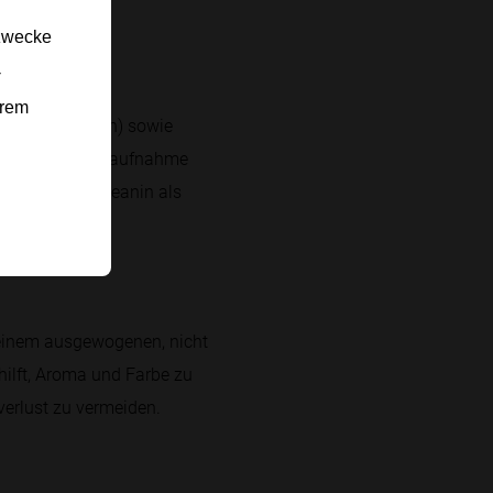
gzwecke
-
erem
u. a. L-Theanin) sowie
st die Nährstoffaufnahme
ung durch L-Theanin als
 einem ausgewogenen, nicht
hilft, Aroma und Farbe zu
erlust zu vermeiden.