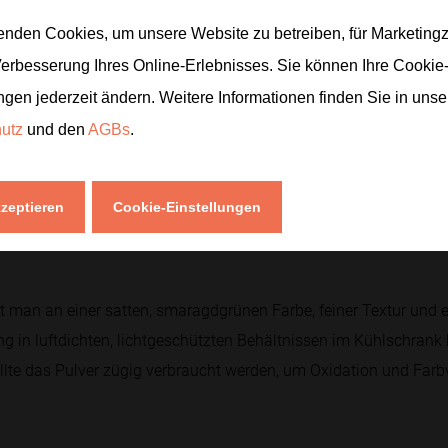
n charakteristischer Geschmack besonders harmonisch.
enden Cookies, um unsere Website zu betreiben, für Marketin
Verbesserung Ihres Online-Erlebnisses. Sie können Ihre Cookie
ngen jederzeit ändern. Weitere Informationen finden Sie in uns
ntioxidantien (insbesondere Catechine wie EGCG), Aminosäuren (
hutz
und den
AGBs
.
 dem Teeblatt. Da beim Matcha das ganze Blatt verzehrt wird, i
rüntee. Zudem enthält Matcha natürliches Koffein, dessen Wirk
nden wird.
kzeptieren
Cookie-Einstellungen
t man an einer satten, smaragdgrünen Farbe, feiner Textur und
g in luftdichten, lichtgeschützten Behältnissen im Kühlschrank 
te das Pulver zügig verbraucht werden, um Oxidation und Farbv