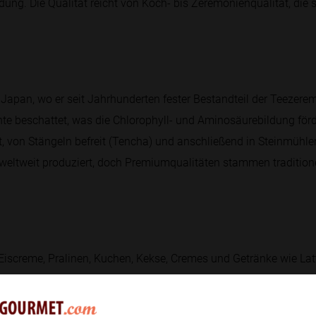
ng. Die Qualität reicht von Koch- bis Zeremonienqualität, die 
Japan, wo er seit Jahrhunderten fester Bestandteil der Teezerem
nte beschattet, was die Chlorophyll- und Aminosäurebildung förd
t, von Stängeln befreit (Tencha) und anschließend in Steinmühle
eltweit produziert, doch Premiumqualitäten stammen traditione
 Eiscreme, Pralinen, Kuchen, Kekse, Cremes und Getränke wie Lat
ven Aromas genügt meist eine kleine Menge; es wird häufig in F
 Klümpchen zu vermeiden. In Kombination mit weißer Schokolade