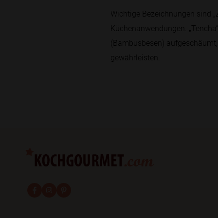
Wichtige Bezeichnungen sind „Ze
Küchenanwendungen. „Tencha“ b
(Bambusbesen) aufgeschäumt; z
gewährleisten.
fab fa-facebook-f
fab fa-instagram
fab fa-pinterest