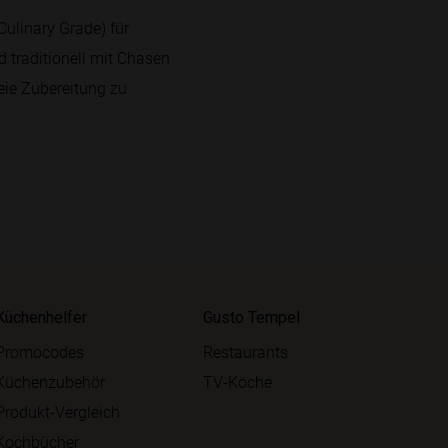
Culinary Grade) für
traditionell mit Chasen
ie Zubereitung zu
Küchenhelfer
Gusto Tempel
Promocodes
Restaurants
Küchenzubehör
TV-Köche
Produkt-Vergleich
Kochbücher