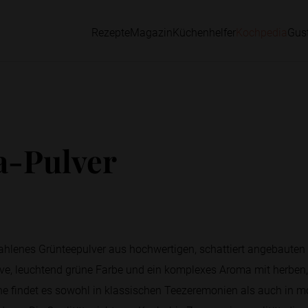
Rezepte
Magazin
Küchenhelfer
Kochpedia
Gus
a-Pulver
mahlenes Grünteepulver aus hochwertigen, schattiert angebauten 
sive, leuchtend grüne Farbe und ein komplexes Aroma mit herbe
he findet es sowohl in klassischen Teezeremonien als auch in 