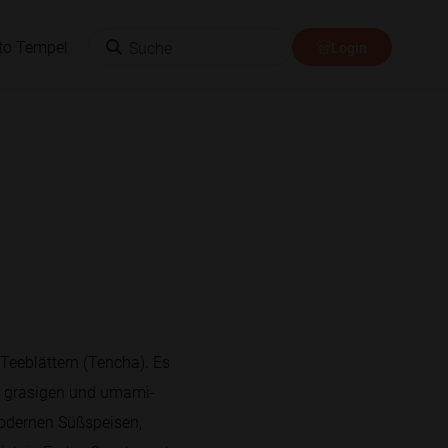
Suche
to Tempel
Login
Teeblättern (Tencha). Es
n, grasigen und umami-
modernen Süßspeisen,