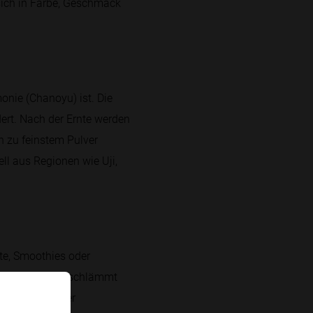
sich in Farbe, Geschmack
onie (Chanoyu) ist. Die
ert. Nach der Ernte werden
n zu feinstem Pulver
ll aus Regionen wie Uji,
te, Smoothies oder
lüssigkeit aufgeschlämmt
, Kirschen oder