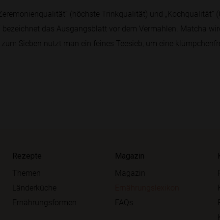
remonienqualität“ (höchste Trinkqualität) und „Kochqualität“ (
ezeichnet das Ausgangsblatt vor dem Vermahlen. Matcha wird 
um Sieben nutzt man ein feines Teesieb, um eine klümpchenfre
Rezepte
Magazin
Themen
Magazin
Länderküche
Ernährungslexikon
Ernährungsformen
FAQs