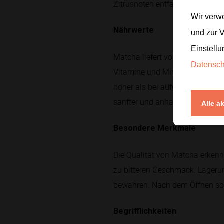
Zitrusnoten entfaltet sich sei
Wir verw
Nährwerte
und zur 
Einstellu
Matcha liefert von Natur aus A
Datensc
Vitamine und Mineralstoffe aus
höher als bei aufgegossenem G
sanfter und anhaltender empfu
Alle a
Besondere Merkmale
Die Qualität von Matcha erkenn
zu bitteren Geschmack. Lagerun
bewahren. Nach dem Öffnen soll
Begrifflichkeiten