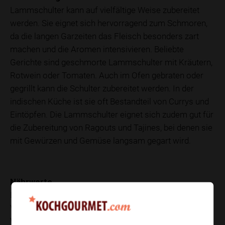
Lammschulter kann auf vielfältige Weise zubereitet
werden. Sie eignet sich hervorragend zum Schmoren,
da die langen Garzeiten das Fleisch besonders zart
machen und die Aromen intensivieren. Beliebte
Gerichte sind geschmorte Lammschulter mit Kräutern,
Rotwein oder Tomaten. Auch im Ofen gebraten oder
gegrillt kann die Schulter zubereitet werden. In der
indischen Küche ist sie oft Bestandteil von Currys und
Eintöpfen. Die Lammschulter eignet sich zudem gut für
die Zubereitung von Ragouts und Tajines, bei denen sie
mit Gewürzen und Gemüse langsam gegart wird.
Nährwerte
Lammschulter ist reich an Proteinen und enthält eine
Vielzahl von Vitaminen und Mineralstoffen, darunter
Vitamin B12, Zink und Eisen. Der Fettgehalt ist höher