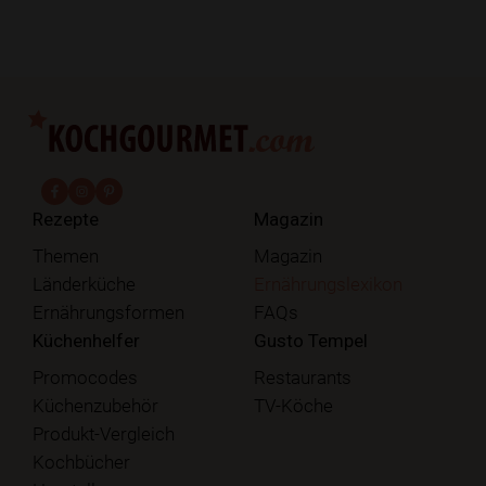
fab fa-facebook-f
fab fa-instagram
fab fa-pinterest
Rezepte
Magazin
Themen
Magazin
Länderküche
Ernährungslexikon
Ernährungsformen
FAQs
Küchenhelfer
Gusto Tempel
Promocodes
Restaurants
Küchenzubehör
TV-Köche
Produkt-Vergleich
Kochbücher