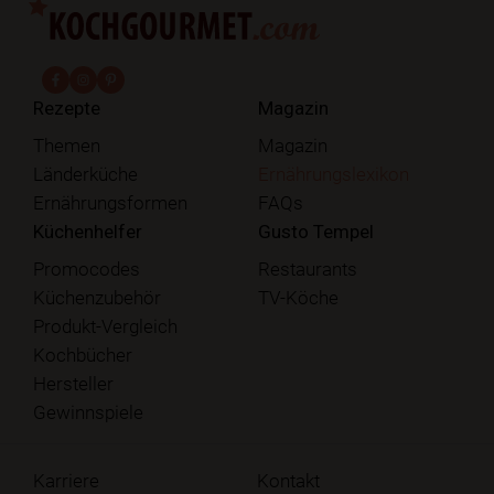
fab fa-facebook-f
fab fa-instagram
fab fa-pinterest
Rezepte
Magazin
Themen
Magazin
Länderküche
Ernährungslexikon
Ernährungsformen
FAQs
Küchenhelfer
Gusto Tempel
Promocodes
Restaurants
Küchenzubehör
TV-Köche
Produkt-Vergleich
Kochbücher
Hersteller
Gewinnspiele
Karriere
Kontakt