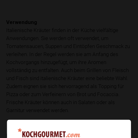
Verwendung
Italienische Kräuter finden in der Küche vielfältige
Anwendungen. Sie werden oft verwendet, um
Tomatensaucen, Suppen und Eintöpfen Geschmack zu
verleihen. In der Regel werden sie am Anfang des
Kochvorgangs hinzugefügt, um ihre Aromen
vollständig zu entfalten. Auch beim Grillen von Fleisch
und Fisch sind italienische Kräuter eine beliebte Wahl.
Zudem eignen sie sich hervorragend als Topping für
Pizza oder zum Verfeinern von Brot und Focaccia.
Frische Kräuter können auch in Salaten oder als
Garnitur verwendet werden.
Nährwerte