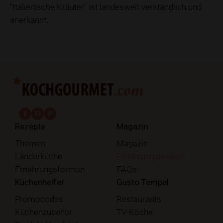
"Italienische Kräuter" ist landesweit verständlich und
anerkannt.
fab fa-facebook-f
fab fa-instagram
fab fa-pinterest
Rezepte
Magazin
Themen
Magazin
Länderküche
Ernährungslexikon
Ernährungsformen
FAQs
Küchenhelfer
Gusto Tempel
Promocodes
Restaurants
Küchenzubehör
TV-Köche