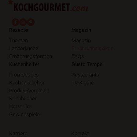
fab fa-facebook-f
fab fa-instagram
fab fa-pinterest
Rezepte
Magazin
Themen
Magazin
Länderküche
Ernährungslexikon
Ernährungsformen
FAQs
Küchenhelfer
Gusto Tempel
Promocodes
Restaurants
Küchenzubehör
TV-Köche
Produkt-Vergleich
Kochbücher
Hersteller
Gewinnspiele
Karriere
Kontakt