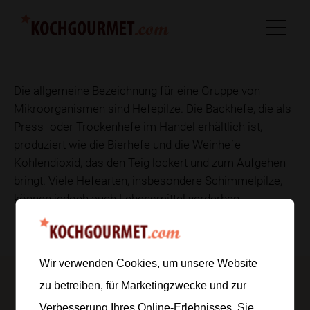
Die allgemeine Bezeichnung für eine Gruppe von
Mikroorganismen sind Hefepilze. Die Backhefe, die als
Press- oder Trockenhefe im Handel erhältlich ist,
produziert wie die Bierhefe und die Weinhefe
Kohlendioxid, das den Teig lockert und zum Aufgehen
bringt. Viele Hefearten, insbesondere Schimmelpilze,
können jedoch auch Lebensmittel verderben.
Wir verwenden Cookies, um unsere Website
zu betreiben, für Marketingzwecke und zur
Verbesserung Ihres Online-Erlebnisses. Sie