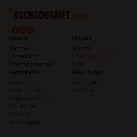
fab fa-facebook-f
fab fa-instagram
fab fa-pinterest
Rezepte
Magazin
Themen
Magazin
Länderküche
Ernährungslexikon
Ernährungsformen
FAQs
Küchenhelfer
Gusto Tempel
Promocodes
Restaurants
Küchenzubehör
TV-Köche
Produkt-Vergleich
Kochbücher
Hersteller
Gewinnspiele