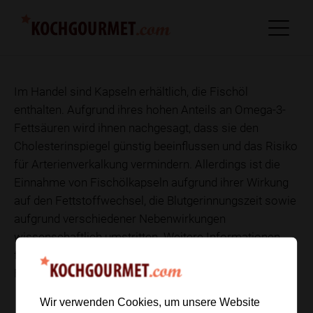
Im Handel sind Kapseln erhältlich, die Fischöl
enthalten. Aufgrund ihres hohen Anteils an Omega-3-
Fettsäuren wird ihnen nachgesagt, dass sie den
Cholesterinspiegel günstig beeinflussen und das Risiko
für Arterienverkalkung vermindern. Allerdings ist die
Einnahme von Fischölkapseln aufgrund ihrer Wirkung
auf den Fettstoffwechsel, die Blutgerinnungszeit sowie
aufgrund verschiedener Nebenwirkungen
wissenschaftlich umstritten. Weitere Informationen
finden Sie unter den Begriffen Eicosapentaensäure und
Fettsäuren.
Wir verwenden Cookies, um unsere Website