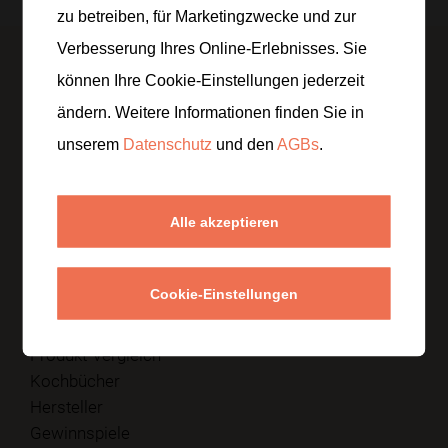
zu betreiben, für Marketingzwecke und zur
Verbesserung Ihres Online-Erlebnisses. Sie
können Ihre Cookie-Einstellungen jederzeit
ändern. Weitere Informationen finden Sie in
fab fa-facebook-f
fab fa-instagram
fab fa-pinterest
unserem
Datenschutz
und den
AGBs
.
Rezepte
Magazin
Themen
Magazin
Länderküche
Ernährungslexikon
Alle akzeptieren
Ernährungsformen
FAQs
Küchenhelfer
Gusto Tempel
Cookie-Einstellungen
Promocodes
Restaurants
Küchenzubehör
TV-Köche
Produkt-Vergleich
Kochbücher
Hersteller
Gewinnspiele