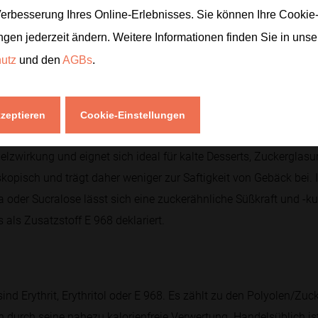
Verbesserung Ihres Online-Erlebnisses. Sie können Ihre Cookie
ro 100 g, da es im Dünndarm größtenteils resorbiert und unveränd
usst den Blutzuckerspiegel nicht und hat einen glykämischen In
ngen jederzeit ändern. Weitere Informationen finden Sie in uns
bakterien nicht zu Säuren verstoffwechselt wird. Für die meiste
hutz
und den
AGBs
.
eltener Verdauungsbeschwerden als andere Polyole.
kzeptieren
Cookie-Einstellungen
elzwirkung und eignet sich ideal für kalte Desserts, Zuckerglasu
roskopisch und trägt daher weniger zur Saftigkeit von Gebäck bei.
a oder Sucralose lässt sich eine zuckerähnliche Süßkraft und -ku
als Zusatzstoff E 968 deklariert.
d Erythrit, Erythritol oder E 968. Es zählt zu den Polyolen/Zuck
h durch seine nahezu kalorienfreie Verwertung. Handelsüblich ist