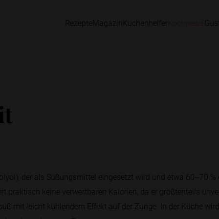
Rezepte
Magazin
Küchenhelfer
Kochpedia
Gus
it
(Polyol), der als Süßungsmittel eingesetzt wird und etwa 60–70 %
fert praktisch keine verwertbaren Kalorien, da er größtenteils un
-süß mit leicht kühlendem Effekt auf der Zunge. In der Küche wird