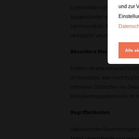
und zur 
Erythrit liefert nahezu 0 kcal p
ausgeschieden wird. Es beeinfl
Einstellu
zahnfreundlich, da es von Mund
Datensc
verträglich, verursacht aber s
Alle a
Besondere Merkmale
Erythrit hat eine kühlende Schm
ist hitzestabil, aber nicht hyg
intensiven Süßstoffen wie Stevi
Kennzeichnungstechnisch ist es 
Begrifflichkeiten
Gebräuchliche Bezeichnungen sin
Maltit, unterscheidet sich jedoc