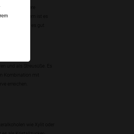
-
ert über die Niere
dex von 0. Zudem ist es
erem
n Menschen ist es gut
ren und als Streusüße. Es
 In Kombination mit
rve erreichen.
eralkoholen wie Xylit oder
 es als Kristallzucker-