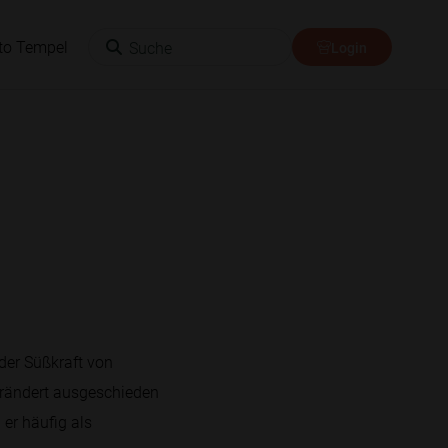
Suche
to Tempel
Login
 der Süßkraft von
verändert ausgeschieden
 er häufig als