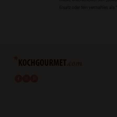
Ersatz oder fein vermahlen als "P
fab fa-facebook-f
fab fa-instagram
fab fa-pinterest