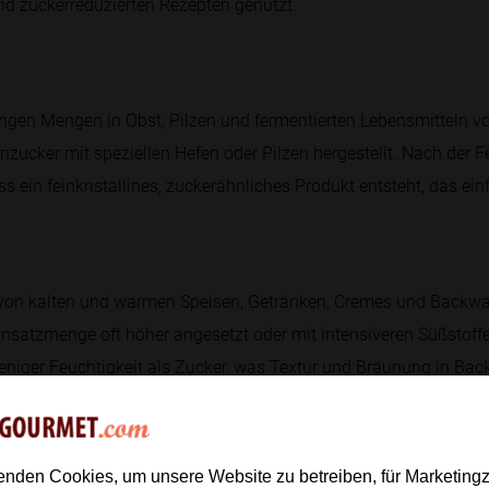
und zuckerreduzierten Rezepten genutzt.
ingen Mengen in Obst, Pilzen und fermentierten Lebensmitteln vor.
zucker mit speziellen Hefen oder Pilzen hergestellt. Nach der F
dass ein feinkristallines, zuckerähnliches Produkt entsteht, das e
n von kalten und warmen Speisen, Getränken, Cremes und Backwa
insatzmenge oft höher angesetzt oder mit intensiveren Süßstoff
weniger Feuchtigkeit als Zucker, was Textur und Bräunung in Bac
misu light lässt es sich gut einrühren und löst sich fein verma
enden Cookies, um unsere Website zu betreiben, für Marketin