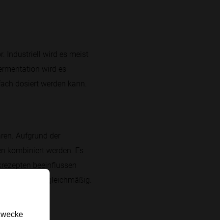
 Industriell wird es meist
ermentation wird es
infach dosiert werden kann.
ren. Aufgrund der
en kombiniert werden. Es
krezepten beeinflussen
hlen besonders gleichmäßig.
gzwecke