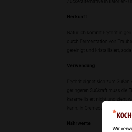
Zuckeralternative in kalorien- 
Herkunft
Natürlich kommt Erythrit in ger
durch Fermentation von Trauben
gereinigt und kristallisiert, so
Verwendung
Erythrit eignet sich zum Süße
geringeren Süßkraft muss die E
karamellisiert nicht und zieht 
kann. In Cremedesserts wie Tira
Nährwerte
Wir verw