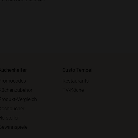
Küchenhelfer
Gusto Tempel
Promocodes
Restaurants
Küchenzubehör
TV-Köche
Produkt-Vergleich
Kochbücher
Hersteller
Gewinnspiele