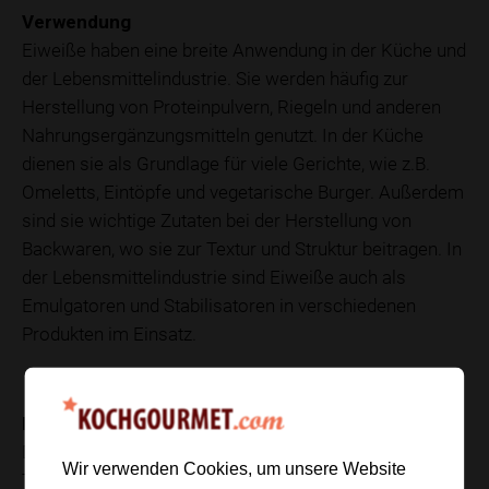
Verwendung
Eiweiße haben eine breite Anwendung in der Küche und
der Lebensmittelindustrie. Sie werden häufig zur
Herstellung von Proteinpulvern, Riegeln und anderen
Nahrungsergänzungsmitteln genutzt. In der Küche
dienen sie als Grundlage für viele Gerichte, wie z.B.
Omeletts, Eintöpfe und vegetarische Burger. Außerdem
sind sie wichtige Zutaten bei der Herstellung von
Backwaren, wo sie zur Textur und Struktur beitragen. In
der Lebensmittelindustrie sind Eiweiße auch als
Emulgatoren und Stabilisatoren in verschiedenen
Produkten im Einsatz.
Nährwerte
Der Nährwert von Eiweißen hängt von ihrer Quelle ab.
Wir verwenden Cookies, um unsere Website
Tierische Eiweiße gelten oft als hochwertiger, da sie