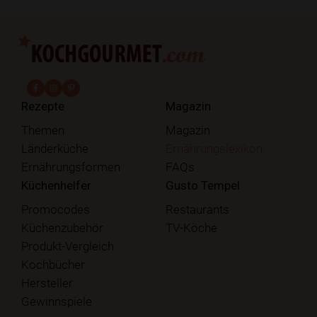
fab fa-facebook-f
fab fa-instagram
fab fa-pinterest
Rezepte
Magazin
Themen
Magazin
Länderküche
Ernährungslexikon
Ernährungsformen
FAQs
Küchenhelfer
Gusto Tempel
Promocodes
Restaurants
Küchenzubehör
TV-Köche
Produkt-Vergleich
Kochbücher
Hersteller
Gewinnspiele