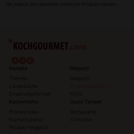
die jedoch alle dasselbe köstliche Produkt meinen.
fab fa-facebook-f
fab fa-instagram
fab fa-pinterest
Rezepte
Magazin
Themen
Magazin
Länderküche
Ernährungslexikon
Ernährungsformen
FAQs
Küchenhelfer
Gusto Tempel
Promocodes
Restaurants
Küchenzubehör
TV-Köche
Produkt-Vergleich