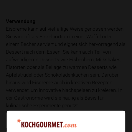
Verwendung
Eiscreme kann auf vielfältige Weise genossen werden.
Sie wird oft als Einzelportion in einer Waffel oder
einem Becher serviert und eignet sich hervorragend als
Dessert nach dem Essen. Sie kann auch Teil von
aufwendigeren Desserts wie Eisbechern, Milkshakes,
Eistorten oder als Beilage zu warmen Desserts wie
Apfelstrudel oder Schokoladenkuchen sein. Darüber
hinaus wird Eiscreme auch in kreativen Rezepten
verwendet, um innovative Nachspeisen zu kreieren. In
der Gastronomie wird sie häufig als Basis für
kulinarische Experimente genutzt.
Nährwerte