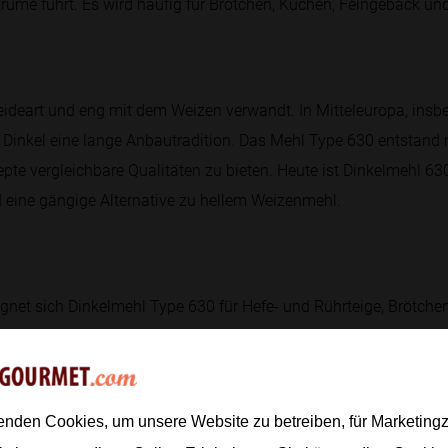
Krume führt. Es wird häufig für Brötchen, Kuchen, Feingebäck un
etreideart und eng mit dem Weizen verwandt. In Mitteleuropa, ins
t Dinkel eine lange Anbautradition. Das Mehl Type 630 entstand 
pte vergleichbare Qualitäten zu bieten. Heute ist Dinkelmehl 63
d eine gängige Alternative zu hellem Weizenmehl.
ignet sich Dinkelmehl Type 630 für Hefe- und Rührteige, Brötche
ge profitieren von schonender Knetung und etwas kürzeren Knet
erhöhte Hydration und kurze Teigruhe verbessern die Teigstruktur.
zu 1:1 ersetzen.
enden Cookies, um unsere Website zu betreiben, für Marketin