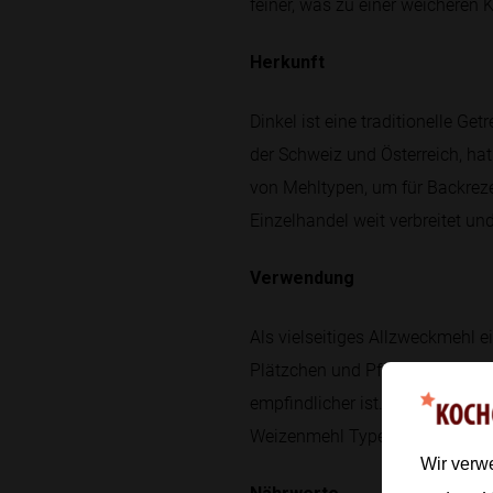
feiner, was zu einer weicheren 
Herkunft
Dinkel ist eine traditionelle G
der Schweiz und Österreich, ha
von Mehltypen, um für Backreze
Einzelhandel weit verbreitet un
Verwendung
Als vielseitiges Allzweckmehl e
Plätzchen und Pfannkuchen. Tei
empfindlicher ist. Eine leicht 
Weizenmehl Type 405/550 nahe
Wir verw