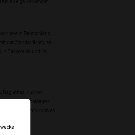
d helle Teige verwendet.
besondere in Deutschland,
mit der Standardisierung
0 in Bäckereien und im
n, Baguettes, Kuchen,
zeiten, da Dinkelgluten
 In vielen Rezepten kann es
gzwecke