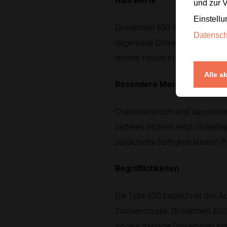
Nährwerte
und zur 
Einstellu
Dinkelmehl 630 liefert vorwieg
Datensc
Gegenüber Dinkelvollkornmehl ha
feinere, hellere Krume. Die gen
Alle a
Besondere Merkmale
Charakteristisch sind das mild
zarteren Glutens neigt Dinkelte
zusätzliche Saftigkeit können 
Begrifflichkeiten
Die Type 630 bezeichnet den A
Trockenmasse. Dinkelmehl 630 
Andere gängige Dinkeltypen sin