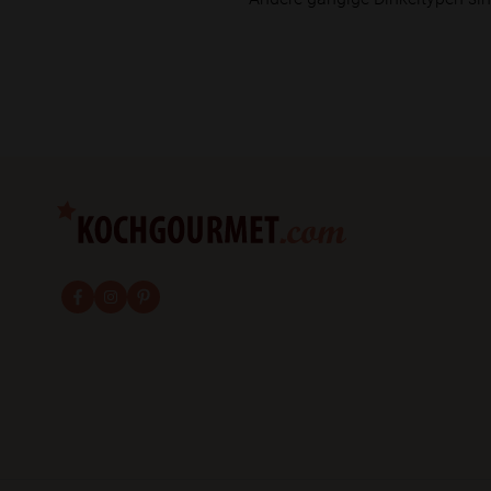
fab fa-facebook-f
fab fa-instagram
fab fa-pinterest