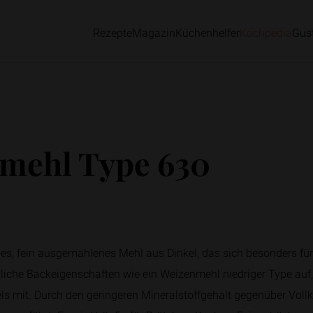
Rezepte
Magazin
Küchenhelfer
Kochpedia
Gus
mehl Type 630
les, fein ausgemahlenes Mehl aus Dinkel, das sich besonders für 
liche Backeigenschaften wie ein Weizenmehl niedriger Type auf,
 mit. Durch den geringeren Mineralstoffgehalt gegenüber Vollko