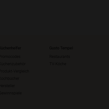
Küchenhelfer
Gusto Tempel
Promocodes
Restaurants
Küchenzubehör
TV-Köche
Produkt-Vergleich
Kochbücher
Hersteller
Gewinnspiele