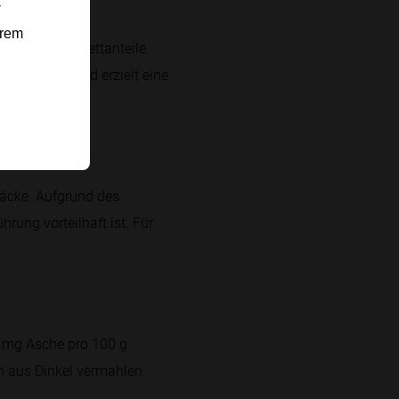
-
erem
und geringe Fettanteile.
 verdaulich und erzielt eine
bäcke. Aufgrund des
rung vorteilhaft ist. Für
n mg Asche pro 100 g
h aus Dinkel vermahlen.