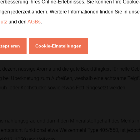
Verbesserung Ihres Online-Erlebnisses. Sie können Ihre Cookie
ngen jederzeit ändern. Weitere Informationen finden Sie in uns
end Kohlenhydrate in Form von Stärke, moderate Mengen Protein 
hutz
und den
AGBs
.
t es weniger Ballaststoffe und Mineralstoffe, ist jedoch leichter
auen Werte variieren je nach Sorte und Mühle.
kzeptieren
Cookie-Einstellungen
e, dezent nussige Aroma und die gute Backfähigkeit für helle Ge
ig bei Überknetung zum Aufreißen, weshalb eine achtsame Teigfüh
Brüh- oder Kochstücke sowie etwas Fett eingesetzt werden.
usmahlungsgrad und damit den Mineralstoffgehalt des Mehls i
entspricht funktional etwa Weizenmehl Type 405/550, ist jedoc
d 812, 1050 und Vollkorn.