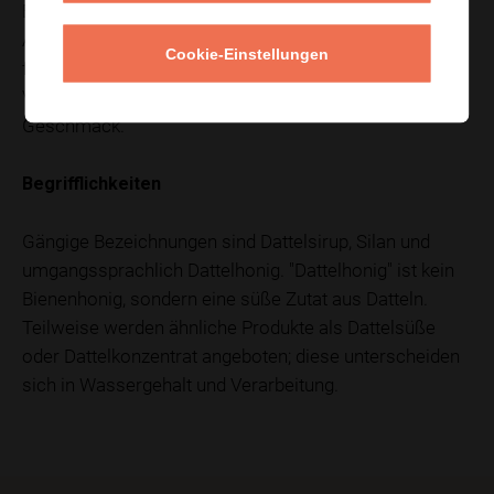
Er ist in der Regel vegan und enthält keine zugesetzten
Aromen. Je nach Produkt kann die Konsistenz von
Cookie-Einstellungen
fließfähig bis dickflüssig variieren; ungefilterte
Varianten wirken fruchtiger und kräftiger im
Geschmack.
Begrifflichkeiten
Gängige Bezeichnungen sind Dattelsirup, Silan und
umgangssprachlich Dattelhonig. "Dattelhonig" ist kein
Bienenhonig, sondern eine süße Zutat aus Datteln.
Teilweise werden ähnliche Produkte als Dattelsüße
oder Dattelkonzentrat angeboten; diese unterscheiden
sich in Wassergehalt und Verarbeitung.