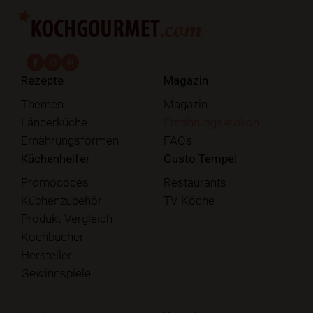
fab fa-facebook-f
fab fa-instagram
fab fa-pinterest
Rezepte
Magazin
Themen
Magazin
Länderküche
Ernährungslexikon
Ernährungsformen
FAQs
Küchenhelfer
Gusto Tempel
Promocodes
Restaurants
Küchenzubehör
TV-Köche
Produkt-Vergleich
Kochbücher
Hersteller
Gewinnspiele