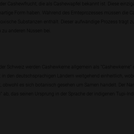
r Cashewfrucht, die als Cashewapfel bekannt ist. Diese einziga
renartige Form haben. Während des Ernteprozesses müssen die C
e toxische Substanzen enthält. Dieser aufwändige Prozess trägt z
 zu anderen Nüssen bei.
d der Schweiz werden Cashewkerne allgemein als "Cashewkerne"
t in den deutschsprachigen Ländern weitgehend einheitlich, wobe
rgt, obwohl es sich botanisch gesehen um Samen handelt. Der Nam
 ab, das seinen Ursprung in der Sprache der indigenen Tupi-Indi