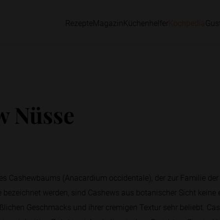
Rezepte
Magazin
Küchenhelfer
Kochpedia
Gus
w Nüsse
es Cashewbaums (Anacardium occidentale), der zur Familie de
 bezeichnet werden, sind Cashews aus botanischer Sicht keine 
süßlichen Geschmacks und ihrer cremigen Textur sehr beliebt. Ca