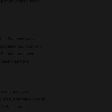
 bekannt für ihren hohen
chen Regionen weltweit
e globale Produktion von
. Die Anbauregionen
bauern darstellt.
en roh oder geröstet
schen Küche werden sie oft
ie Basis für die