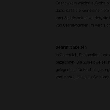
Cashewkern wächst außerhalb de
dazu, dass die Kerne eine nie
ihrer Schale befreit werden, di
von Cashewkernen im Vergleich
Begrifflichkeiten
In Österreich, Deutschland un
bezeichnet. Die Schreibweise is
gelegentlich für Klarheit geso
vom portugiesischen Wort "caju"