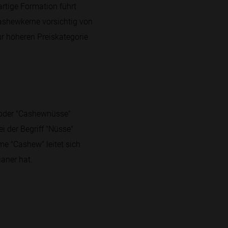
rtige Formation führt
ashewkerne vorsichtig von
ur höheren Preiskategorie
 oder "Cashewnüsse"
i der Begriff "Nüsse"
e "Cashew" leitet sich
aner hat.