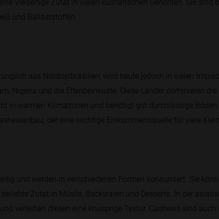
ine vielseitige Zutat in vielen kulinarischen Gerichten. Sie sind
eiß und Ballaststoffen.
lich aus Nordostbrasilien, wird heute jedoch in vielen tropis
etnam, Nigeria und die Elfenbeinküste. Diese Länder dominieren di
t in warmen Klimazonen und benötigt gut durchlässige Böden
Cashewanbau, der eine wichtige Einkommensquelle für viele Klein
eitig und werden in verschiedenen Formen konsumiert. Sie könn
beliebte Zutat in Müslis, Backwaren und Desserts. In der asiati
und verleihen diesen eine knusprige Textur. Cashews sind auch d