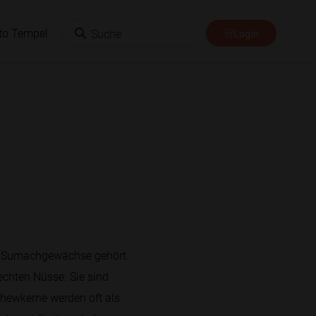
Suche
to Tempel
Login
r Sumachgewächse gehört.
echten Nüsse. Sie sind
shewkerne werden oft als