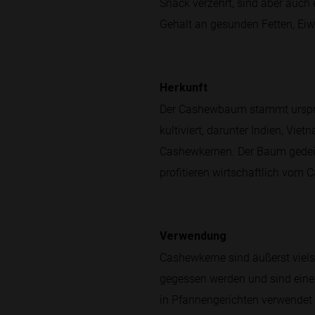
Snack verzehrt, sind aber auch e
Gehalt an gesunden Fetten, Eiw
Herkunft
Der Cashewbaum stammt ursprüng
kultiviert, darunter Indien, Vi
Cashewkernen. Der Baum gedeih
profitieren wirtschaftlich vom 
Verwendung
Cashewkerne sind äußerst viels
gegessen werden und sind eine 
in Pfannengerichten verwendet 