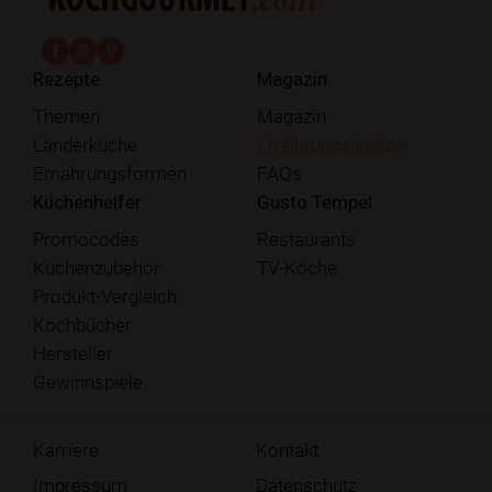
fab fa-facebook-f
fab fa-instagram
fab fa-pinterest
Rezepte
Magazin
Themen
Magazin
Länderküche
Ernährungslexikon
Ernährungsformen
FAQs
Küchenhelfer
Gusto Tempel
Promocodes
Restaurants
Küchenzubehör
TV-Köche
Produkt-Vergleich
Kochbücher
Hersteller
Gewinnspiele
Karriere
Kontakt
Impressum
Datenschutz