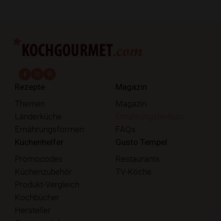
fab fa-facebook-f
fab fa-instagram
fab fa-pinterest
Rezepte
Magazin
Themen
Magazin
Länderküche
Ernährungslexikon
Ernährungsformen
FAQs
Küchenhelfer
Gusto Tempel
Promocodes
Restaurants
Küchenzubehör
TV-Köche
Produkt-Vergleich
Kochbücher
Hersteller