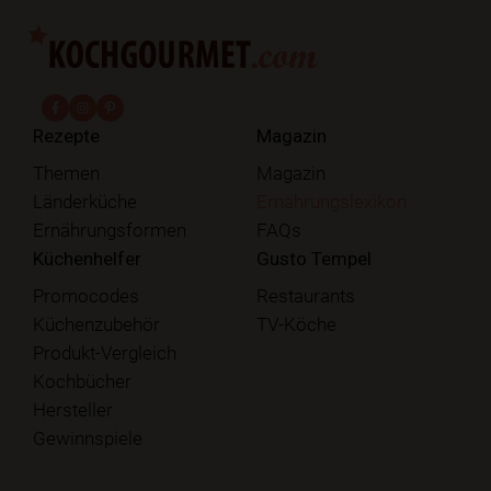
fab fa-facebook-f
fab fa-instagram
fab fa-pinterest
Rezepte
Magazin
Themen
Magazin
Länderküche
Ernährungslexikon
Ernährungsformen
FAQs
Küchenhelfer
Gusto Tempel
Promocodes
Restaurants
Küchenzubehör
TV-Köche
Produkt-Vergleich
Kochbücher
Hersteller
Gewinnspiele