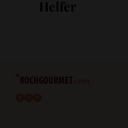
Helfer
fab fa-facebook-f
fab fa-instagram
fab fa-pinterest