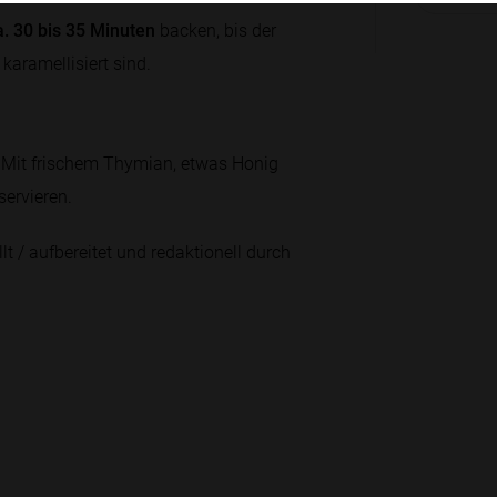
a. 30 bis 35 Minuten
backen, bis der
karamellisiert sind.
 Mit frischem Thymian, etwas Honig
ervieren.
lt / aufbereitet und redaktionell durch