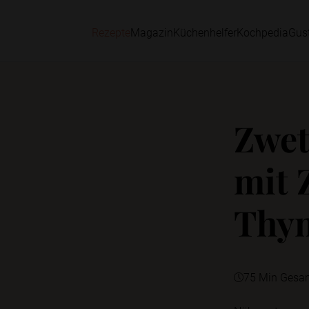
Rezepte
Magazin
Küchenhelfer
Kochpedia
Gus
Zwet
mit 
Thy
75 Min Gesa