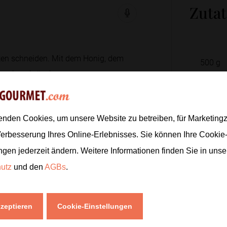
Zuta
ten schneiden. Mit dem Honig, dem
500
g
grob zerbröseln.
1
EL
2
Zweige
1
Prise
mittig darauf verteilen. Rundherum
enden Cookies, um unsere Website zu betreiben, für Marketin
120
g
r eingeschlagen werden kann.
Verbesserung Ihres Online-Erlebnisses. Sie können Ihre Cookie
1
ngen jederzeit ändern. Weitere Informationen finden Sie in uns
hutz
und den
AGBs
.
1
er locker über die Füllung klappen.
1
EL
 Galette entspannt.
kzeptieren
Cookie-Einstellungen
Zur