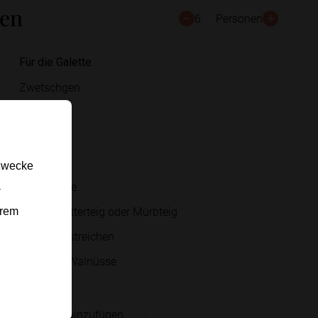
ten
6
Personen
Für die Galette
Zwetschgen
Honig
Thymian
Salz
gzwecke
Ziegenkäse
-
runder Blätterteig oder Mürbteig
erem
Ei zum Bestreichen
gehackte Walnüsse
 Einkaufsliste hinzufügen