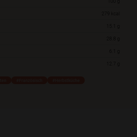
100 g
Willst du das Rezept in einem Ordner
279 kcal
speichern?
15.1 g
Neue Ordner
28.8 g
6.1 g
Schließen
Speichern
12.7 g
ten
#Französisch
#Herbstküche