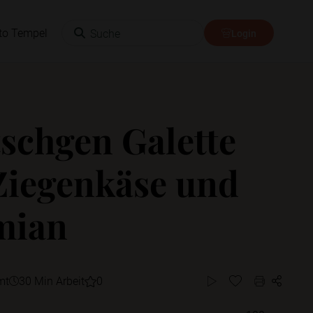
Suche
to Tempel
Login
schgen Galette
Ziegenkäse und
mian
mt
30 Min Arbeit
0