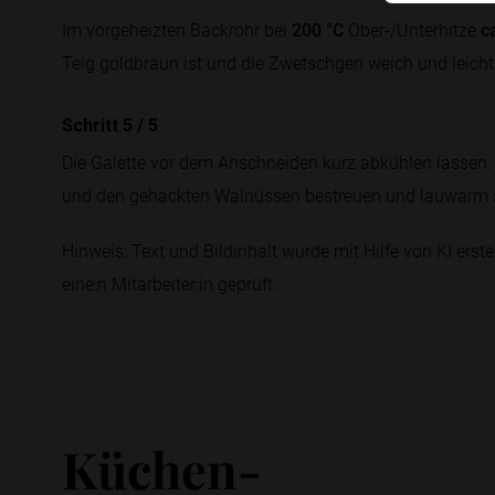
Im vorgeheizten Backrohr bei
200 °C
Ober-/Unterhitze
c
Teig goldbraun ist und die Zwetschgen weich und leicht 
Schritt 5
/
5
Die Galette vor dem Anschneiden kurz abkühlen lassen.
und den gehackten Walnüssen bestreuen und lauwarm s
Hinweis: Text und Bildinhalt wurde mit Hilfe von KI erstel
eine:n Mitarbeiter:in geprüft.
Küchen-