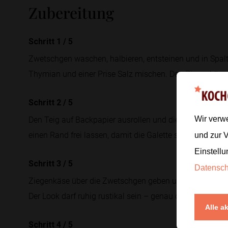
Zubereitung
Schritt 1
/
5
Zwetschgen waschen, halbieren, entsteinen und in Spal
Thymian und einer Prise Salz mischen. Den Ziegenkäse 
Schritt 2
/
5
Den Teig auf Backpapier ausrollen und die Zwetschgen 
Wir verw
einen Rand frei lassen, damit die Galette später saube
und zur 
Einstellu
Schritt 3
/
5
Datensc
Ziegenkäse über die Zwetschgen geben und die Teigränd
Der Look darf ruhig rustikal sein – genau das macht die
Alle a
Schritt 4
/
5