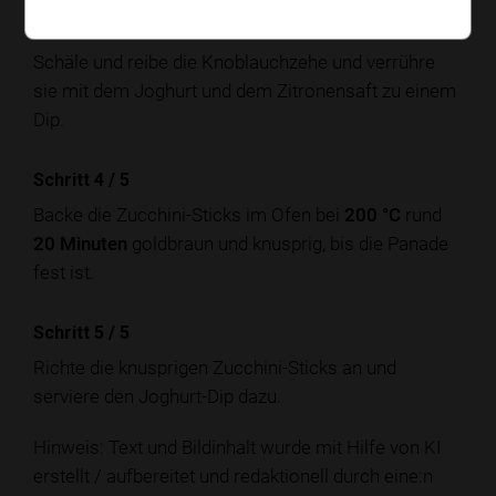
Schritt 3
/
5
Schäle und reibe die Knoblauchzehe und verrühre
sie mit dem Joghurt und dem Zitronensaft zu einem
Dip.
Schritt 4
/
5
Backe die Zucchini-Sticks im Ofen bei
200 °C
rund
20 Minuten
goldbraun und knusprig, bis die Panade
fest ist.
Schritt 5
/
5
Richte die knusprigen Zucchini-Sticks an und
serviere den Joghurt-Dip dazu.
Hinweis: Text und Bildinhalt wurde mit Hilfe von KI
erstellt / aufbereitet und redaktionell durch eine:n