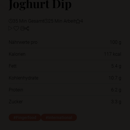
Joghurt Dip
35 Min Gesamt
25 Min Arbeit
4
Nährwerte pro
100 g
Kalorien
117 kcal
Fett
5.4 g
Kohlenhydrate
10.7 g
Protein
6.2 g
Zucker
3.3 g
#Fingerfood
#International