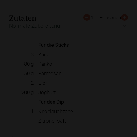
Zutaten
4
Personen
Normale Zubereitung
Für die Sticks
3
Zucchini
80
g
Panko
50
g
Parmesan
2
Eier
200
g
Joghurt
Für den Dip
1
Knoblauchzehe
Zitronensaft