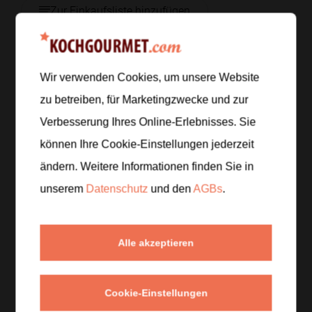
Zur Einkaufsliste hinzufügen
Wir verwenden Cookies, um unsere Website
Zubereitung
zu betreiben, für Marketingzwecke und zur
Schritt 1
/
5
Verbesserung Ihres Online-Erlebnisses. Sie
Schneide die Zucchini in fingerdicke Sticks. Verquirle
können Ihre Cookie-Einstellungen jederzeit
die Eier, vermenge Panko mit dem geriebenen
ändern. Weitere Informationen finden Sie in
Parmesan und stelle beides in getrennten Schalen
unserem
Datenschutz
und den
AGBs
.
bereit.
Schritt 2
/
5
Alle akzeptieren
Wende die Zucchini-Sticks zuerst im verquirlten Ei
und dann in der Panko-Parmesan-Mischung, sodass
sie rundum paniert sind.
Cookie-Einstellungen