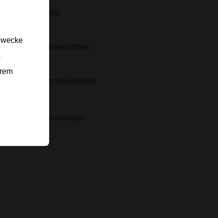
Zitronenzeste
Minze
gzwecke
Kugeln Zitronensorbet
-
Prosecco
erem
dünne Zitronenscheiben
 Einkaufsliste hinzufügen