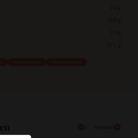
0.2 g
Neue Ordner
28.8 g
0.3 g
Schließen
Speichern
27.1 g
ts
#International
#Sommerküche
ten
2
Personen