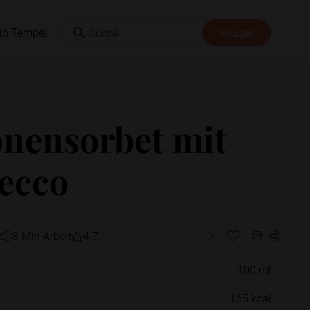
Suche
to Tempel
Login
onensorbet mit
ecco
t
8 Min Arbeit
4.7
100 ml
Willst du das Rezept in einem Ordner
165 kcal
speichern?