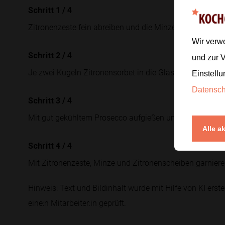
Schritt 1
/
4
Zitronenzeste fein abreiben und die Minze bereitlegen.
Wir verw
Schritt 2
/
4
und zur 
Je zwei Kugeln Zitronensorbet in die Gläser geben.
Einstellu
Datensc
Schritt 3
/
4
Mit gut gekühltem Prosecco aufgießen und kurz warten, 
Alle a
Schritt 4
/
4
Mit Zitronenzeste, Minze und Zitronenscheiben garnieren
Hinweis: Text und Bildinhalt wurde mit Hilfe von KI erstel
eine:n Mitarbeiter:in geprüft.