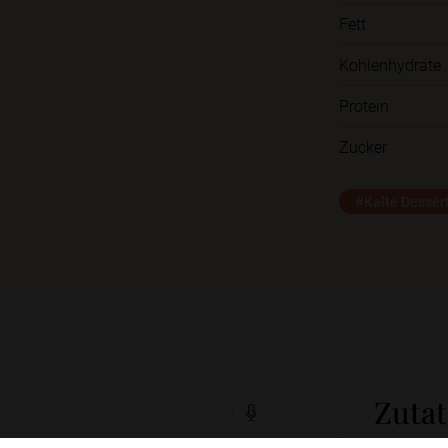
Fett
Kohlenhydrate
Protein
Zucker
#Kalte Desser
Zuta