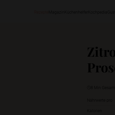
Rezepte
Magazin
Küchenhelfer
Kochpedia
Gus
Zitr
Pros
8 Min Gesam
Nährwerte pro
Kalorien