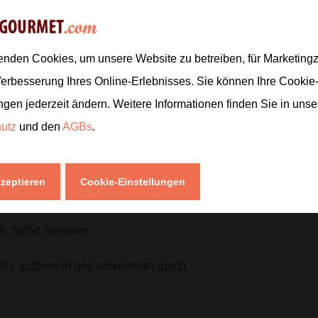
1
TL
2
Zweige
enden Cookies, um unsere Website zu betreiben, für Marketin
4
Verbesserung Ihres Online-Erlebnisses. Sie können Ihre Cookie
200
ml
ngen jederzeit ändern. Weitere Informationen finden Sie in uns
2
hutz
und den
AGBs
.
bis sich feiner Schaum bildet.
Zur
kzeptieren
Cookie-Einstellungen
. Sofort servieren.
lt / aufbereitet und redaktionell durch