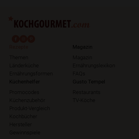
fab fa-facebook-f
fab fa-instagram
fab fa-pinterest
Rezepte
Magazin
Themen
Magazin
Länderküche
Ernährungslexikon
Ernährungsformen
FAQs
Küchenhelfer
Gusto Tempel
Promocodes
Restaurants
Küchenzubehör
TV-Köche
Produkt-Vergleich
Kochbücher
Hersteller
Gewinnspiele