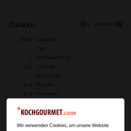
Zutaten
4
Personen
300
g
Spaghetti
Salz
1
Knoblauchzehe
2
EL
Olivenöl
1
Bio-Zitrone
80
g
Rucola
40
g
Parmesan
Pfeffer
Zur Einkaufsliste hinzufügen
Wir verwenden Cookies, um unsere Website