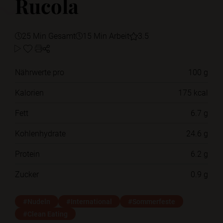
Rucola
25 Min Gesamt
15 Min Arbeit
3.5
Nährwerte pro
100 g
Kalorien
175 kcal
Fett
6.7 g
Kohlenhydrate
24.6 g
Protein
6.2 g
Zucker
0.9 g
#Nudeln
#International
#Sommerfeste
#Clean Eating