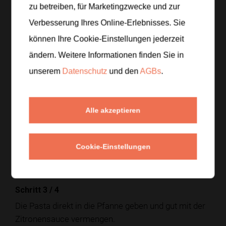
zu betreiben, für Marketingzwecke und zur
Verbesserung Ihres Online-Erlebnisses. Sie
Zubereitung
können Ihre Cookie-Einstellungen jederzeit
ändern. Weitere Informationen finden Sie in
Schritt 1
/
4
unserem
Datenschutz
und den
AGBs
.
Die Spaghetti in reichlich Salzwasser al dente
kochen und etwas Kochwasser auffangen.
Alle akzeptieren
Schritt 2
/
4
Den Knoblauch fein hacken und in Olivenöl glasig
Cookie-Einstellungen
anschwitzen, dann Zitronenabrieb und etwas
Zitronensaft hinzufügen.
Schritt 3
/
4
Die Pasta direkt in die Pfanne geben und gut mit der
Zitronensauce vermengen.