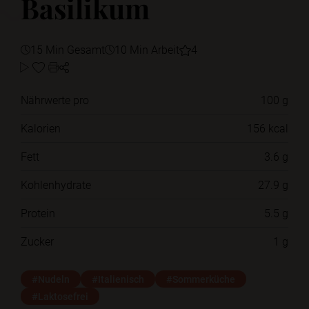
Basilikum
15 Min Gesamt
10 Min Arbeit
4
Nährwerte pro
100 g
Kalorien
156 kcal
Fett
3.6 g
Kohlenhydrate
27.9 g
Protein
5.5 g
Zucker
1 g
#Nudeln
#Italienisch
#Sommerküche
#Laktosefrei