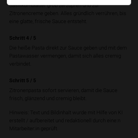
Basilikumblätter grob zerzupfen und zur
Zitronencreme geben. Alles gründlich verrühren, bis
eine glatte, frische Sauce entsteht.
Schritt 4
/
5
Die heiße Pasta direkt zur Sauce geben und mit dem
Pastawasser vermengen, damit sich alles cremig
verbindet.
Schritt 5
/
5
Zitronenpasta sofort servieren, damit die Sauce
frisch, glänzend und cremig bleibt.
Hinweis: Text und Bildinhalt wurde mit Hilfe von KI
erstellt / aufbereitet und redaktionell durch eine:n
Mitarbeiter:in geprüft.