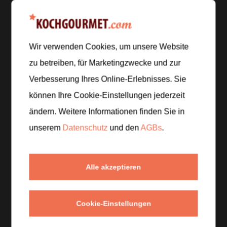
Zur Einkaufsliste hinzufügen
Wir verwenden Cookies, um unsere Website
Zubereitung
zu betreiben, für Marketingzwecke und zur
Verbesserung Ihres Online-Erlebnisses. Sie
Schritt 1
/
5
Linguine in reichlich Salzwasser nach
können Ihre Cookie-Einstellungen jederzeit
Packungsanleitung bissfest kochen. Vor dem
ändern. Weitere Informationen finden Sie in
Abgießen 150 ml Pastawasser auffangen.
unserem
Datenschutz
und den
AGBs
.
Schritt 2
/
5
Vegane Creme, Zitronenschale, Hefeflocken,
Alle akzeptieren
Zitronensaft, Salz und schwarzen Pfeffer in eine
große Schüssel geben.
Cookie-Einstellungen
Schritt 3
/
5