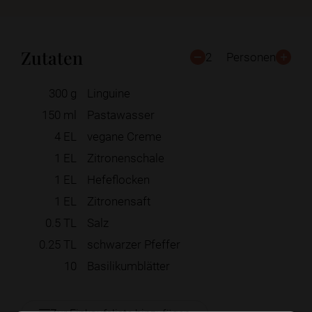
Zutaten
2
Personen
300
g
Linguine
150
ml
Pastawasser
4
EL
vegane Creme
1
EL
Zitronenschale
1
EL
Hefeflocken
1
EL
Zitronensaft
0.5
TL
Salz
0.25
TL
schwarzer Pfeffer
10
Basilikumblätter