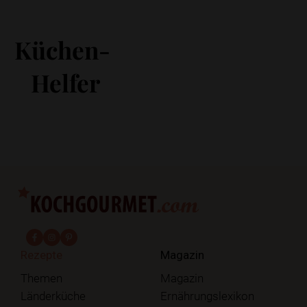
Küchen-
Helfer
fab fa-facebook-f
fab fa-instagram
fab fa-pinterest
Rezepte
Magazin
Themen
Magazin
Länderküche
Ernährungslexikon