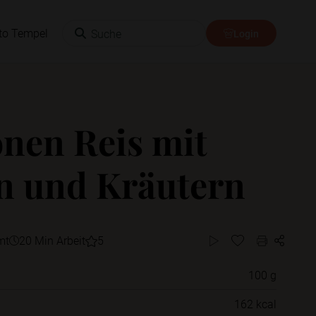
Suche
to Tempel
Login
onen Reis mit
 und Kräutern
mt
20 Min Arbeit
5
100 g
Willst du das Rezept in einem Ordner
162 kcal
speichern?