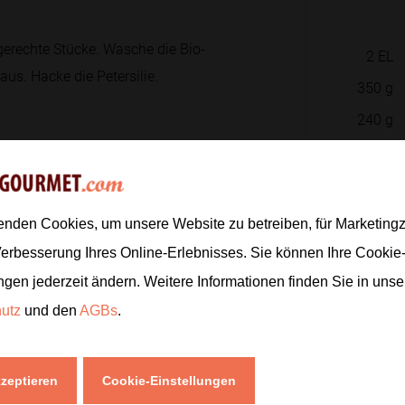
gerechte Stücke. Wasche die Bio-
2
EL
aus. Hacke die Petersilie.
350
g
240
g
700
ml
tücke bei mittlerer bis hoher Hitze
1
enden Cookies, um unsere Website zu betreiben, für Marketin
Verbesserung Ihres Online-Erlebnisses. Sie können Ihre Cookie
erbrühe an und lasse alles bei kleiner
ngen jederzeit ändern. Weitere Informationen finden Sie in uns
ch ist und die Flüssigkeit aufgesogen
hutz
und den
AGBs
.
Zur
kzeptieren
Cookie-Einstellungen
s unter den Reis und lockere ihn mit