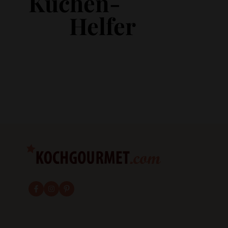
Küchen-
Helfer
fab fa-facebook-f
fab fa-instagram
fab fa-pinterest