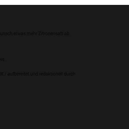
Wunsch etwas mehr Zitronensaft ab.
is.
lt / aufbereitet und redaktionell durch