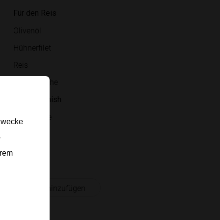
Für den Reis
Olivenöl
Hühnerfilet
Reis
Hühnerbrühe
Für das Finish
Bio-Zitrone
gzwecke
Petersilie
-
Pfeffer
erem
 Einkaufsliste hinzufügen