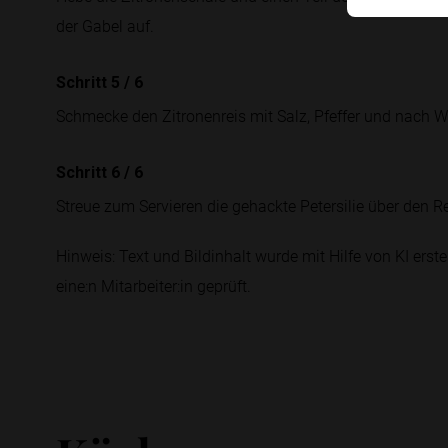
der Gabel auf.
Schritt 5
/
6
Schmecke den Zitronenreis mit Salz, Pfeffer und nach 
Schritt 6
/
6
Streue zum Servieren die gehackte Petersilie über den Re
Hinweis: Text und Bildinhalt wurde mit Hilfe von KI erstel
eine:n Mitarbeiter:in geprüft.