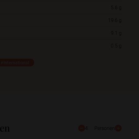
5.6 g
Neue Ordner
19.6 g
9.1 g
Schließen
Speichern
0.5 g
#International
ten
4
Personen