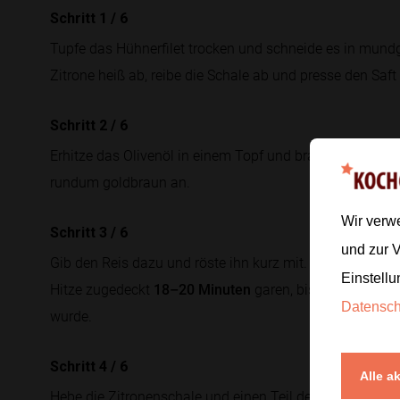
Schritt 1
/
6
Tupfe das Hühnerfilet trocken und schneide es in mund
Zitrone heiß ab, reibe die Schale ab und presse den Saft 
Schritt 2
/
6
Erhitze das Olivenöl in einem Topf und brate die Hühners
rundum goldbraun an.
Wir verw
Schritt 3
/
6
und zur 
Gib den Reis dazu und röste ihn kurz mit. Gieße die Hühn
Einstellu
Hitze zugedeckt
18–20 Minuten
garen, bis der Reis wei
Datensc
wurde.
Schritt 4
/
6
Alle a
Hebe die Zitronenschale und einen Teil des Zitronensaft