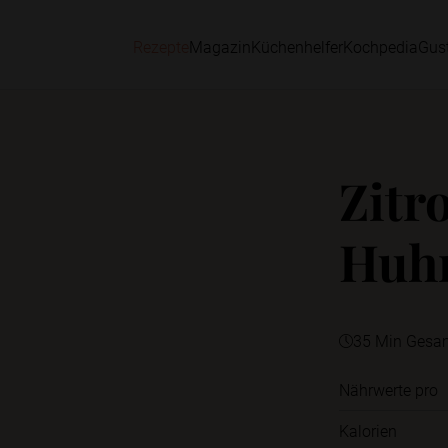
Rezepte
Magazin
Küchenhelfer
Kochpedia
Gus
Zitr
Huhn
35 Min Gesa
Nährwerte pro
Kalorien