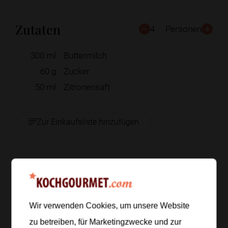
Zutaten
4
Personen
300
ml
Buttermilch
60
g
Zucker
50
ml
Zitronensaft
Zur Einkaufsliste hinzufügen
Zubereitung
Schritt 1
/
4
Wir verwenden Cookies, um unsere Website
Buttermilch, Zucker und Zitronensaft gründlich glatt
zu betreiben, für Marketingzwecke und zur