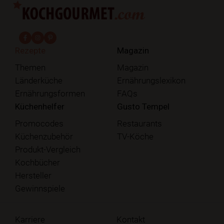
fab fa-facebook-f
fab fa-instagram
fab fa-pinterest
Rezepte
Magazin
Themen
Magazin
Länderküche
Ernährungslexikon
Ernährungsformen
FAQs
Küchenhelfer
Gusto Tempel
Promocodes
Restaurants
Küchenzubehör
TV-Köche
Produkt-Vergleich
Kochbücher
Hersteller
Gewinnspiele
Karriere
Kontakt