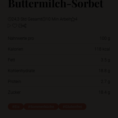
Buttermilch-Sorbet
24,3 Std Gesamt
10 Min Arbeit
4
Nährwerte pro
100 g
Kalorien
118 kcal
Fett
3.5 g
Kohlenhydrate
18.8 g
Protein
2.7 g
Zucker
18.4 g
#Eis
#Sommerküche
#Glutenfrei