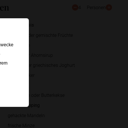
ten
4
Personen
Für die Basis
Zitronen oder gemischte Früchte
Bio-Zitrone
gzwecke
-
Honig oder Ahornsirup
erem
Topfen oder griechisches Joghurt
Vanillezucker
Salz
Haferkekse oder Butterkekse
Für das Topping
gehackte Mandeln
frische Minze