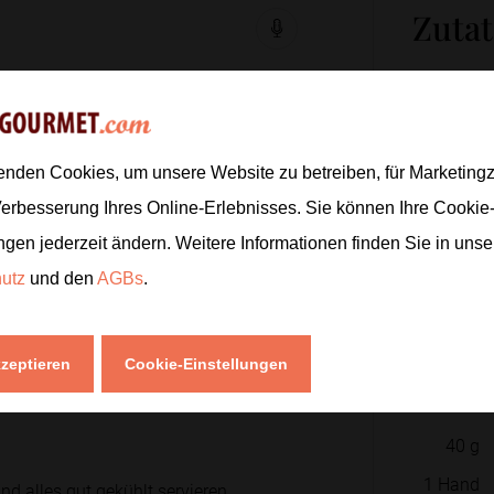
Zuta
hneiden. Einen Teil davon mit
250
g
1
enden Cookies, um unsere Website zu betreiben, für Marketin
Verbesserung Ihres Online-Erlebnisses. Sie können Ihre Cookie
2
EL
ngen jederzeit ändern. Weitere Informationen finden Sie in uns
250
g
 Prise Salz glatt rühren.
hutz
und den
AGBs
.
1
TL
1
Prise
me in Gläser oder eine kleine Form
kzeptieren
Cookie-Einstellungen
120
g
40
g
1
Hand
d alles gut gekühlt servieren.