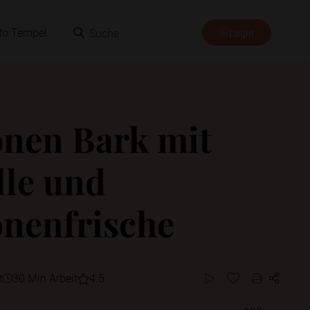
Suche
to Tempel
Login
onen Bark mit
lle und
onenfrische
t
30 Min Arbeit
4.5