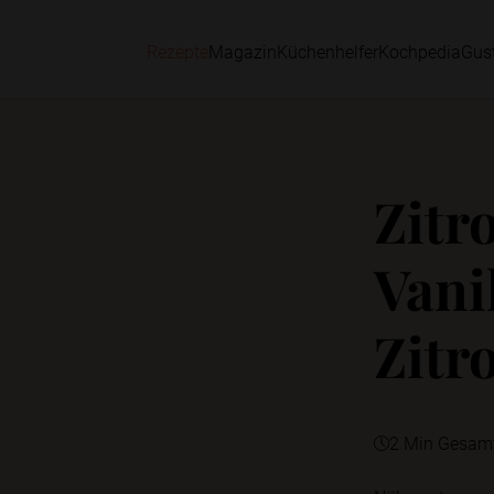
Rezepte
Magazin
Küchenhelfer
Kochpedia
Gus
Zitr
Vani
Zitr
2 Min Gesam