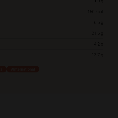
100 g
Willst du das Rezept in einem Ordner
160 kcal
speichern?
6.5 g
Neue Ordner
21.6 g
4.2 g
Schließen
Speichern
13.7 g
ts
#International