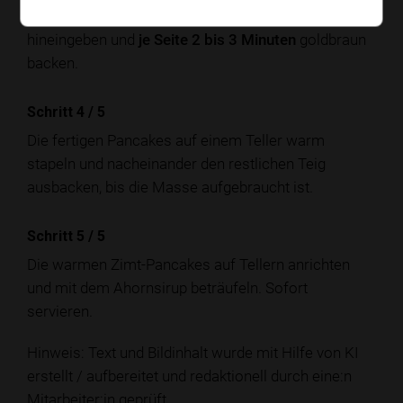
schmelzen. Pro Pancake eine kleine Kelle Teig
hineingeben und
je Seite 2 bis 3 Minuten
goldbraun
backen.
Schritt 4
/
5
Die fertigen Pancakes auf einem Teller warm
stapeln und nacheinander den restlichen Teig
ausbacken, bis die Masse aufgebraucht ist.
Schritt 5
/
5
Die warmen Zimt-Pancakes auf Tellern anrichten
und mit dem Ahornsirup beträufeln. Sofort
servieren.
Hinweis: Text und Bildinhalt wurde mit Hilfe von KI
erstellt / aufbereitet und redaktionell durch eine:n
Mitarbeiter:in geprüft.