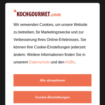
Zubereitung
Wir verwenden Cookies, um unsere Website
Schritt 1
/
5
zu betreiben, für Marketingzwecke und zur
Mehl, Backpulver und Zimt in einer Schüssel
Verbesserung Ihres Online-Erlebnisses. Sie
vermengen. In einer zweiten Schüssel Eier und Milch
können Ihre Cookie-Einstellungen jederzeit
verquirlen.
ändern. Weitere Informationen finden Sie in
unserem
Datenschutz
und den
AGBs
.
Schritt 2
/
5
Die Milch-Ei-Mischung zu den trockenen Zutaten
geben und nur kurz zu einem glatten Teig verrühren.
Alle akzeptieren
Kleine Klümpchen dürfen bleiben.
Schritt 3
/
5
Cookie-Einstellungen
Etwas Butter in einer Pfanne bei mittlerer Hitze