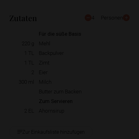
Zutaten
4
Personen
Für die süße Basis
220
g
Mehl
1
TL
Backpulver
1
TL
Zimt
2
Eier
300
ml
Milch
Butter zum Backen
Zum Servieren
2
EL
Ahornsirup
Zur Einkaufsliste hinzufügen