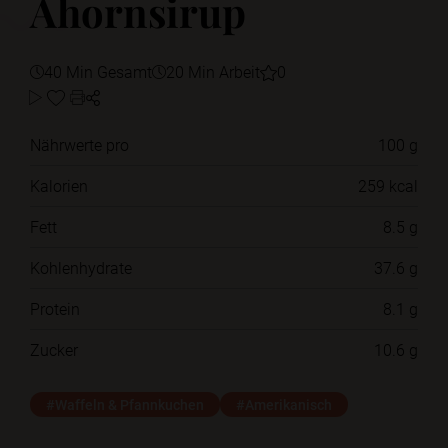
Ahornsirup
40 Min Gesamt
20 Min Arbeit
0
Nährwerte pro
100 g
Kalorien
259 kcal
Fett
8.5 g
Kohlenhydrate
37.6 g
Protein
8.1 g
Zucker
10.6 g
#Waffeln & Pfannkuchen
#Amerikanisch