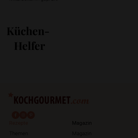
Küchen-
Helfer
fab fa-facebook-f
fab fa-instagram
fab fa-pinterest
Rezepte
Magazin
Themen
Magazin