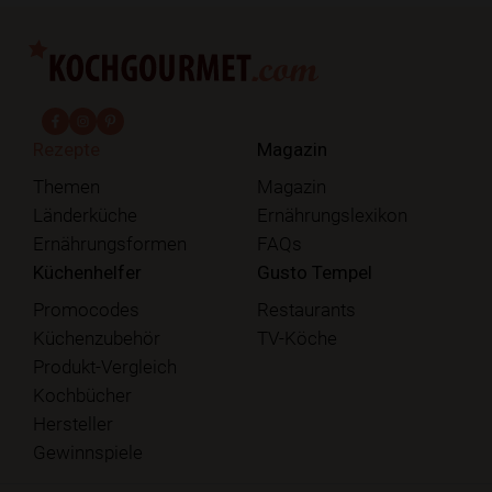
fab fa-facebook-f
fab fa-instagram
fab fa-pinterest
Rezepte
Magazin
Themen
Magazin
Länderküche
Ernährungslexikon
Ernährungsformen
FAQs
Küchenhelfer
Gusto Tempel
Promocodes
Restaurants
Küchenzubehör
TV-Köche
Produkt-Vergleich
Kochbücher
Hersteller
Gewinnspiele