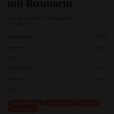
mit Rosmarin
15 Min Gesamt
10 Min Arbeit
0
Nährwerte pro
100 g
Kalorien
35 kcal
Fett
0.1 g
Kohlenhydrate
8.4 g
Protein
0.5 g
Zucker
7.8 g
#Punsch & Bowle
#International
#Silvester
#Vegetarisch