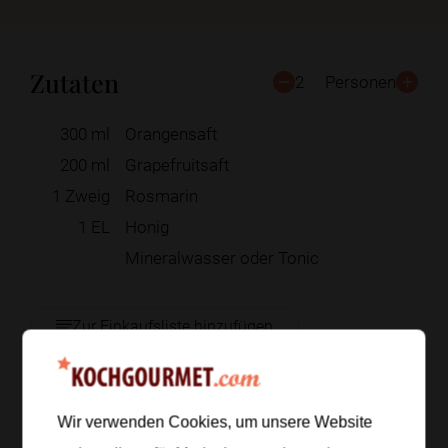
Zutaten
2
Personen
300
ml
Orangensaft
200
ml
Grapefruitsaft
1
Zweig
Rosmarin
1
EL
Honig
Mineralwasser oder Tonic
Zur Einkaufsliste hinzufügen
Wir verwenden Cookies, um unsere Website
Zubereitung