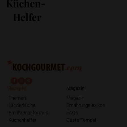
Küchen-
Helfer
fab fa-facebook-f
fab fa-instagram
fab fa-pinterest
Rezepte
Magazin
Themen
Magazin
Länderküche
Ernährungslexikon
Ernährungsformen
FAQs
Küchenhelfer
Gusto Tempel