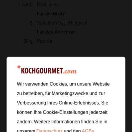
1
Bund
Basilikum
Für die Brote:
8
Scheiben Sauerteigbrot
Für das Anrichten:
80
g
Rucola
Zur Einkaufsliste hinzufügen
Wir verwenden Cookies, um unsere Website
Zubereitung
zu betreiben, für Marketingzwecke und zur
Verbesserung Ihres Online-Erlebnisses. Sie
Schritt 1
/
5
können Ihre Cookie-Einstellungen jederzeit
Weiße Bohnen in ein Sieb abgießen, kalt abspülen
ändern. Weitere Informationen finden Sie in
und gut abtropfen lassen. Eine kleine Handvoll
Bohnen beiseitelegen, damit die Brote später mehr
unserem
Datenschutz
und den
AGBs
.