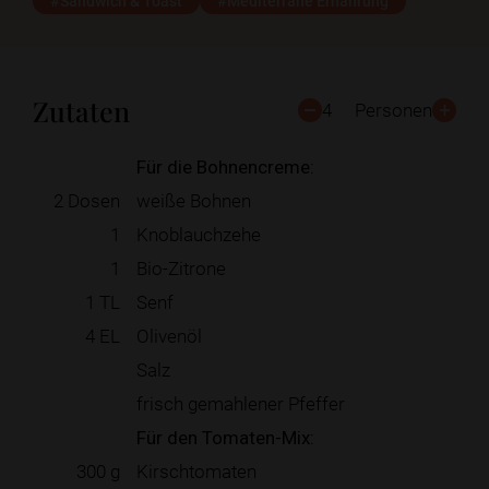
#Sandwich & Toast
#Mediterrane Ernährung
Zutaten
4
Personen
Für die Bohnencreme:
2
Dosen
weiße Bohnen
1
Knoblauchzehe
1
Bio-Zitrone
1
TL
Senf
4
EL
Olivenöl
Salz
frisch gemahlener Pfeffer
Für den Tomaten-Mix:
300
g
Kirschtomaten