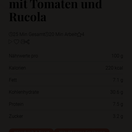
mit Tomaten und
Rucola
25 Min Gesamt
20 Min Arbeit
4
Nährwerte pro
100 g
Kalorien
220 kcal
Fett
7.1 g
Kohlenhydrate
30.6 g
Protein
7.5 g
Zucker
3.2 g