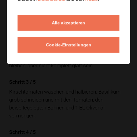
Textur bekommen.
Alle akzeptieren
Schritt 2
/
5
Die restlichen Bohnen mit fein geriebenem
Knoblauch, Zitronensaft, etwas Zitronenabrieb, Senf,
Cookie-Einstellungen
2 EL Olivenöl, Salz und frisch gemahlenem Pfeffer
grob zerdrücken. Die Creme soll streichfähig
bleiben, aber nicht komplett glatt sein.
Schritt 3
/
5
Kirschtomaten waschen und halbieren. Basilikum
grob schneiden und mit den Tomaten, den
beiseitegelegten Bohnen und 1 EL Olivenöl
vermengen.
Schritt 4
/
5