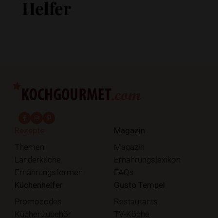
Helfer
fab fa-facebook-f
fab fa-instagram
fab fa-pinterest
Rezepte
Magazin
Themen
Magazin
Länderküche
Ernährungslexikon
Ernährungsformen
FAQs
Küchenhelfer
Gusto Tempel
Promocodes
Restaurants
Küchenzubehör
TV-Köche