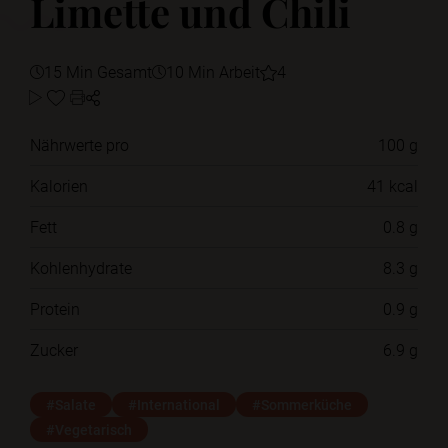
Limette und Chili
15 Min Gesamt
10 Min Arbeit
4
Nährwerte pro
100 g
Kalorien
41 kcal
Fett
0.8 g
Kohlenhydrate
8.3 g
Protein
0.9 g
Zucker
6.9 g
#Salate
#International
#Sommerküche
#Vegetarisch