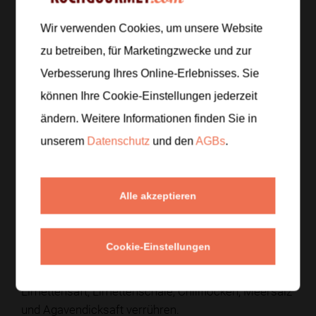
Zur Einkaufsliste hinzufügen
Wir verwenden Cookies, um unsere Website
zu betreiben, für Marketingzwecke und zur
Zubereitung
Verbesserung Ihres Online-Erlebnisses. Sie
können Ihre Cookie-Einstellungen jederzeit
Schritt 1
/
5
ändern. Weitere Informationen finden Sie in
Die Wassermelone in Spalten oder mundgerechte
unserem
Datenschutz
und den
AGBs
.
Würfel schneiden und für
10 Minuten
kalt stellen.
Schritt 2
/
5
Alle akzeptieren
Die Limette heiß waschen, die Schale fein abreiben
und den Saft auspressen.
Cookie-Einstellungen
Schritt 3
/
5
Limettensaft, Limettenschale, Chiliflocken, Meersalz
und Agavendicksaft verrühren.