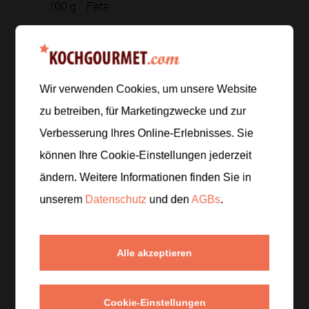
100
g
Feta
Zur Einkaufsliste hinzufügen
Wir verwenden Cookies, um unsere Website
zu betreiben, für Marketingzwecke und zur
Zubereitung
Verbesserung Ihres Online-Erlebnisses. Sie
können Ihre Cookie-Einstellungen jederzeit
Schritt 1
/
5
ändern. Weitere Informationen finden Sie in
Den Hokkaido-Kürbis waschen, entkernen und in
Spalten schneiden. Den Rucola waschen und den
unserem
Datenschutz
und den
AGBs
.
Feta zerbröseln.
Alle akzeptieren
Schritt 2
/
5
Die Kürbisspalten mit Olivenöl vermengen, auf ein
Backblech geben und im Ofen bei
200 °C
etwa
25
Cookie-Einstellungen