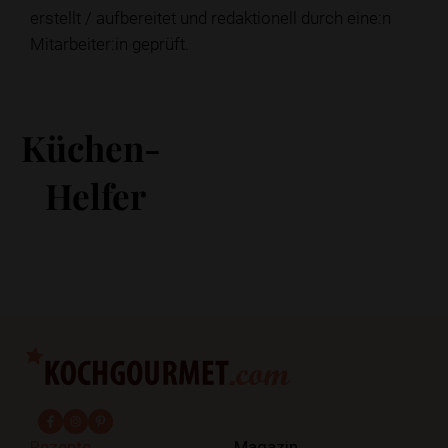
erstellt / aufbereitet und redaktionell durch eine:n
Mitarbeiter:in geprüft.
Küchen-
Helfer
fab fa-facebook-f
fab fa-instagram
fab fa-pinterest
Rezepte
Magazin