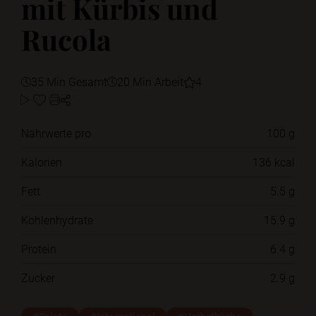
mit Kürbis und
Rucola
35 Min Gesamt
20 Min Arbeit
4
Nährwerte pro
100 g
Kalorien
136 kcal
Fett
5.5 g
Kohlenhydrate
15.9 g
Protein
6.4 g
Zucker
2.9 g