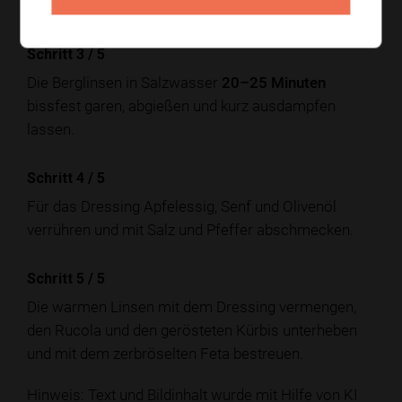
Minuten
rösten, bis sie weich und gebräunt sind.
Schritt 3
/
5
Die Berglinsen in Salzwasser
20–25 Minuten
bissfest garen, abgießen und kurz ausdampfen
lassen.
Schritt 4
/
5
Für das Dressing Apfelessig, Senf und Olivenöl
verrühren und mit Salz und Pfeffer abschmecken.
Schritt 5
/
5
Die warmen Linsen mit dem Dressing vermengen,
den Rucola und den gerösteten Kürbis unterheben
und mit dem zerbröselten Feta bestreuen.
Hinweis: Text und Bildinhalt wurde mit Hilfe von KI