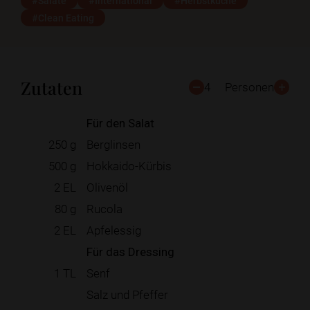
#Salate
#International
#Herbstküche
#Clean Eating
Zutaten
4
Personen
Für den Salat
250
g
Berglinsen
500
g
Hokkaido-Kürbis
2
EL
Olivenöl
80
g
Rucola
2
EL
Apfelessig
Für das Dressing
1
TL
Senf
Salz und Pfeffer