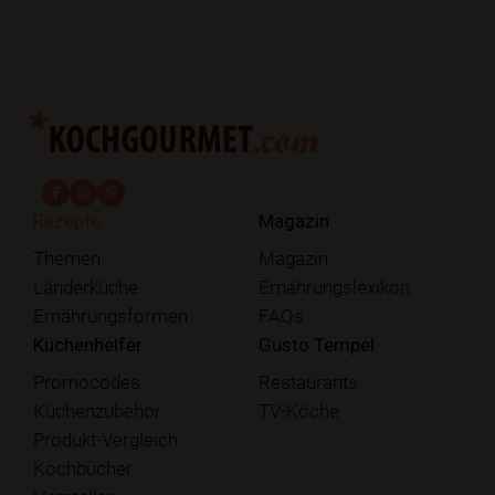
fab fa-facebook-f
fab fa-instagram
fab fa-pinterest
Rezepte
Magazin
Themen
Magazin
Länderküche
Ernährungslexikon
Ernährungsformen
FAQs
Küchenhelfer
Gusto Tempel
Promocodes
Restaurants
Küchenzubehör
TV-Köche
Produkt-Vergleich
Kochbücher