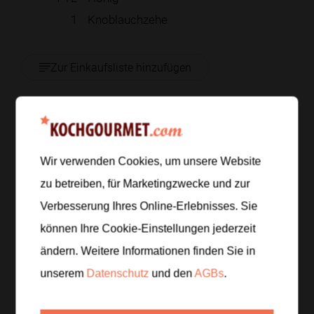
1
Knoblauchzehe
Zur Einkaufsliste hinzufügen
Zubereitung
Wir verwenden Cookies, um unsere Website
Schritt 1
/
5
zu betreiben, für Marketingzwecke und zur
Linsen in einem Sieb abspülen und nach
Verbesserung Ihres Online-Erlebnisses. Sie
Packungsangabe garen, bis sie weich sind, aber
können Ihre Cookie-Einstellungen jederzeit
noch Biss haben. Inzwischen Champignons putzen,
vierteln und Rucola waschen sowie trocken
ändern. Weitere Informationen finden Sie in
schleudern.
unserem
Datenschutz
und den
AGBs
.
Schritt 2
/
5