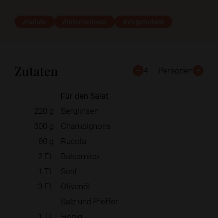
#Salate
#International
#Vegetarisch
Zutaten
4
Personen
Für den Salat
220
g
Berglinsen
300
g
Champignons
80
g
Rucola
2
EL
Balsamico
1
TL
Senf
3
EL
Olivenöl
Salz und Pfeffer
1
TL
Honig