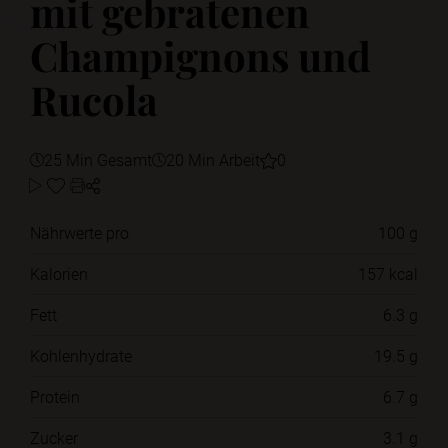
mit gebratenen
Champignons und
Rucola
25 Min Gesamt
20 Min Arbeit
0
Nährwerte pro
100 g
Kalorien
157 kcal
Fett
6.3 g
Kohlenhydrate
19.5 g
Protein
6.7 g
Zucker
3.1 g