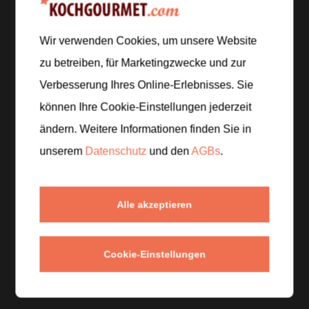
Wir verwenden Cookies, um unsere Website
Zubereitung
zu betreiben, für Marketingzwecke und zur
Verbesserung Ihres Online-Erlebnisses. Sie
Schritt 1
/
4
Die Birne waschen, vierteln, das Kerngehäuse
können Ihre Cookie-Einstellungen jederzeit
entfernen und die Viertel in schmale Spalten
ändern. Weitere Informationen finden Sie in
schneiden. Den Thymian kurz abspülen und trocken
unserem
Datenschutz
und den
AGBs
.
schütteln.
Schritt 2
/
4
Alle akzeptieren
Vier Gläser mit Eiswürfeln füllen. Einige
Birnenspalten und jeweils etwas Thymian direkt ins
Cookie-Einstellungen
Glas geben, damit beides später im Drink mitziehen
kann.