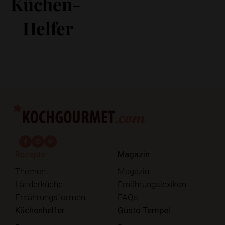
Küchen-
Helfer
fab fa-facebook-f
fab fa-instagram
fab fa-pinterest
Rezepte
Magazin
Themen
Magazin
Länderküche
Ernährungslexikon
Ernährungsformen
FAQs
Küchenhelfer
Gusto Tempel