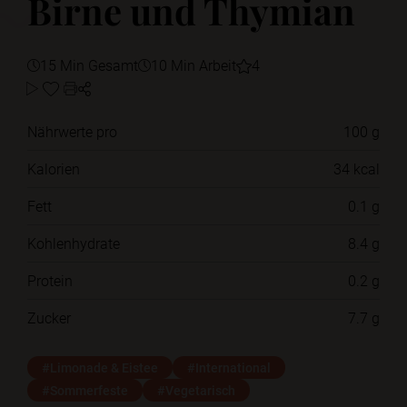
Birne und Thymian
15 Min Gesamt
10 Min Arbeit
4
Nährwerte pro
100 g
Kalorien
34 kcal
Fett
0.1 g
Kohlenhydrate
8.4 g
Protein
0.2 g
Zucker
7.7 g
#Limonade & Eistee
#International
#Sommerfeste
#Vegetarisch