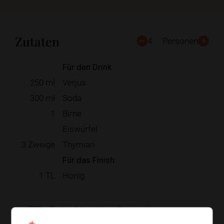
Zutaten
4
Personen
Für den Drink
250
ml
Verjus
300
ml
Soda
1
Birne
Eiswürfel
3
Zweige
Thymian
Für das Finish
1
TL
Honig
Zur Einkaufsliste hinzufügen