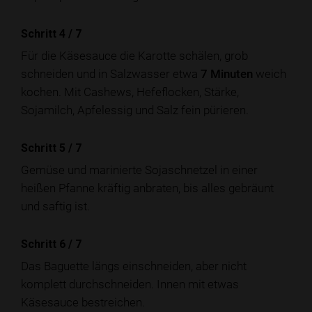
Schritt 4
/
7
Für die Käsesauce die Karotte schälen, grob
schneiden und in Salzwasser etwa
7 Minuten
weich
kochen. Mit Cashews, Hefeflocken, Stärke,
Sojamilch, Apfelessig und Salz fein pürieren.
Schritt 5
/
7
Gemüse und marinierte Sojaschnetzel in einer
heißen Pfanne kräftig anbraten, bis alles gebräunt
und saftig ist.
Schritt 6
/
7
Das Baguette längs einschneiden, aber nicht
komplett durchschneiden. Innen mit etwas
Käsesauce bestreichen.