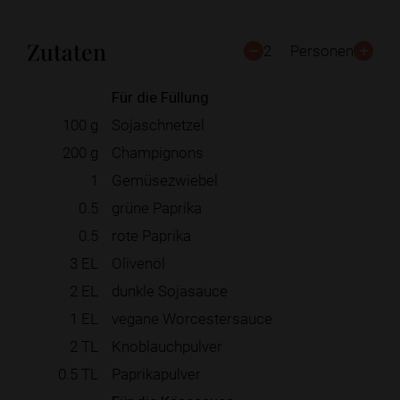
Zutaten
2
Personen
Für die Füllung
100
g
Sojaschnetzel
200
g
Champignons
1
Gemüsezwiebel
0.5
grüne Paprika
0.5
rote Paprika
3
EL
Olivenöl
2
EL
dunkle Sojasauce
1
EL
vegane Worcestersauce
2
TL
Knoblauchpulver
0.5
TL
Paprikapulver