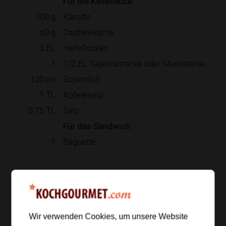
Für die Käsesauce
100
g
Karotte
60
g
Cashewkerne
3
EL
Hefeflocken
1
1/2 EL Tapiokastärke oder Maisstärke
120
ml
Sojamilch
1
TL
Apfelessig
0.75
TL
Salz
Für das Sandwich:
1
Baguette
Zur Einkaufsliste hinzufügen
Wir verwenden Cookies, um unsere Website