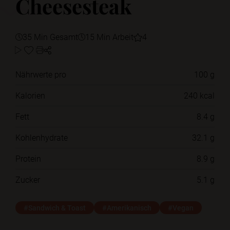
Cheesesteak
35 Min Gesamt
15 Min Arbeit
4
Nährwerte pro
100 g
Kalorien
240 kcal
Fett
8.4 g
Kohlenhydrate
32.1 g
Protein
8.9 g
Zucker
5.1 g
#Sandwich & Toast
#Amerikanisch
#Vegan