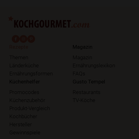
fab fa-facebook-f
fab fa-instagram
fab fa-pinterest
Rezepte
Magazin
Themen
Magazin
Länderküche
Ernährungslexikon
Ernährungsformen
FAQs
Küchenhelfer
Gusto Tempel
Promocodes
Restaurants
Küchenzubehör
TV-Köche
Produkt-Vergleich
Kochbücher
Hersteller
Gewinnspiele