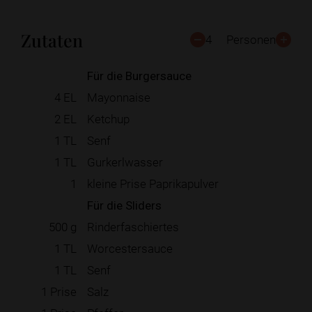
Zutaten
4
Personen
Für die Burgersauce
4
EL
Mayonnaise
2
EL
Ketchup
1
TL
Senf
1
TL
Gurkerlwasser
1
kleine Prise Paprikapulver
Für die Sliders
500
g
Rinderfaschiertes
1
TL
Worcestersauce
1
TL
Senf
1
Prise
Salz