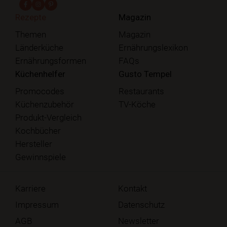
fab fa-facebook-f
fab fa-instagram
fab fa-pinterest
Rezepte
Magazin
Themen
Magazin
Länderküche
Ernährungslexikon
Ernährungsformen
FAQs
Küchenhelfer
Gusto Tempel
Promocodes
Restaurants
Küchenzubehör
TV-Köche
Produkt-Vergleich
Kochbücher
Hersteller
Gewinnspiele
Karriere
Kontakt
Impressum
Datenschutz
AGB
Newsletter