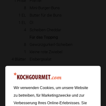
1
Prise
Pfeffer
8
Mini-Burger-Buns
1
EL
Butter für die Buns
1
EL
Öl
4
Scheiben Cheddar
Für das Topping
8
Gewürzgurkerl-Scheiben
1
kleine rote Zwiebel
4
Blätter
Eisbergsalat
Zur Einkaufsliste hinzufügen
Wir verwenden Cookies, um unsere Website
zu betreiben, für Marketingzwecke und zur
Zubereitung
Verbesserung Ihres Online-Erlebnisses. Sie