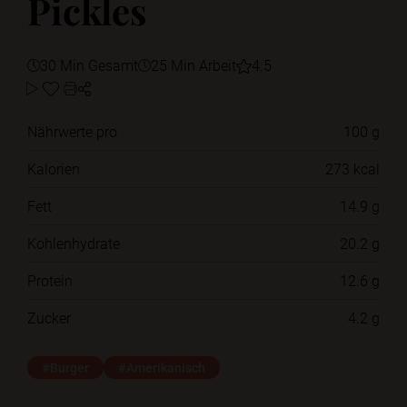
Pickles
30 Min Gesamt
25 Min Arbeit
4.5
Nährwerte pro
100 g
Kalorien
273 kcal
Fett
14.9 g
Kohlenhydrate
20.2 g
Protein
12.6 g
Zucker
4.2 g
#Burger
#Amerikanisch