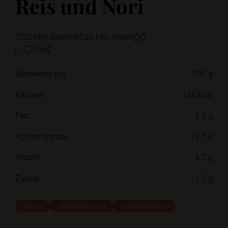
Reis und Nori
30 Min Gesamt
20 Min Arbeit
0
Nährwerte pro
100 g
Kalorien
168 kcal
Fett
3.3 g
Kohlenhydrate
29.7 g
Protein
4.7 g
Zucker
1.5 g
#Reis
#International
#Winterküche