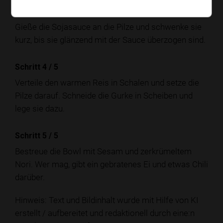
Schritt 3
/
5
Gieße die Sojasauce an die Pilze und schwenke sie
kurz, bis sie glänzend mit der Sauce überzogen sind.
Schritt 4
/
5
Verteile den warmen Reis in Schalen und setze die
Pilze darauf. Schneide die Gurke in Scheiben und
lege sie dazu.
Schritt 5
/
5
Bestreue die Bowl mit Sesam und zerkrümeltem
Nori. Wer mag, gibt ein gebratenes Ei und etwas Chili
darüber.
Hinweis: Text und Bildinhalt wurde mit Hilfe von KI
erstellt / aufbereitet und redaktionell durch eine:n