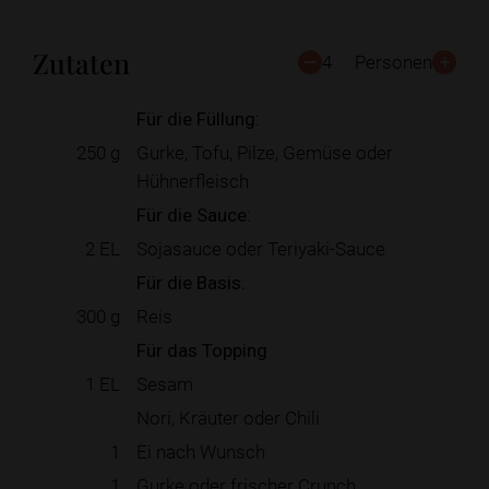
Zutaten
4
Personen
Für die Füllung:
250
g
Gurke, Tofu, Pilze, Gemüse oder
Hühnerfleisch
Für die Sauce:
2
EL
Sojasauce oder Teriyaki-Sauce
Für die Basis:
300
g
Reis
Für das Topping
1
EL
Sesam
Nori, Kräuter oder Chili
1
Ei nach Wunsch
1
Gurke oder frischer Crunch