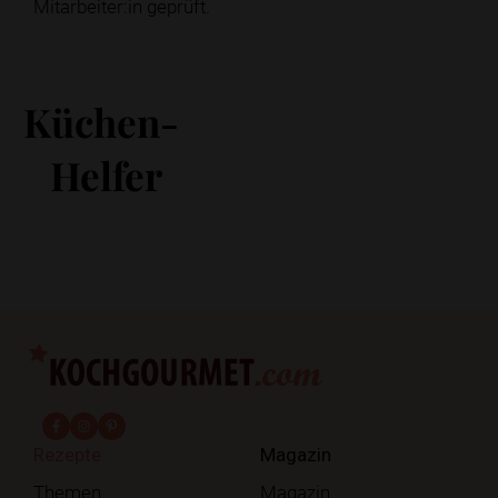
Mitarbeiter:in geprüft.
Küchen-
Helfer
fab fa-facebook-f
fab fa-instagram
fab fa-pinterest
Rezepte
Magazin
Themen
Magazin