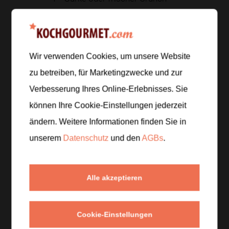
Zur Einkaufsliste hinzufügen
Wir verwenden Cookies, um unsere Website
zu betreiben, für Marketingzwecke und zur
Zubereitung
Verbesserung Ihres Online-Erlebnisses. Sie
können Ihre Cookie-Einstellungen jederzeit
Schritt 1
/
5
ändern. Weitere Informationen finden Sie in
Koche den Reis nach Packungsanweisung in
unserem
Datenschutz
und den
AGBs
.
gesalzenem Wasser gar und lass ihn anschließend
kurz quellen.
Alle akzeptieren
Schritt 2
/
5
Putze die Pilze, schneide sie in Scheiben und brate
sie in etwas Öl kräftig an, bis sie Farbe bekommen.
Cookie-Einstellungen