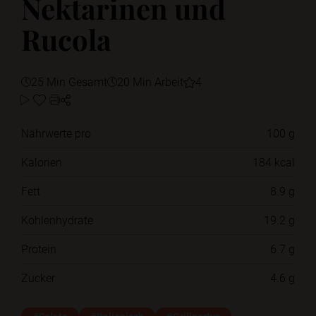
Nektarinen und
Rucola
25 Min Gesamt
20 Min Arbeit
4
Nährwerte pro
100 g
Kalorien
184 kcal
Fett
8.9 g
Kohlenhydrate
19.2 g
Protein
6.7 g
Zucker
4.6 g