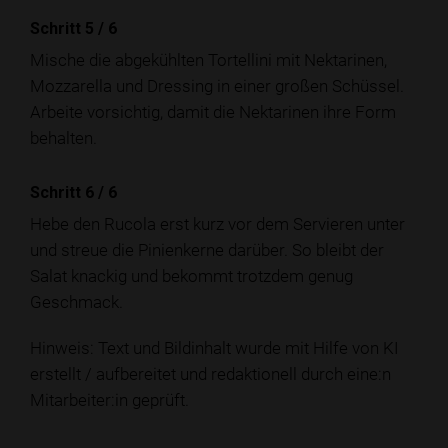
Schritt 5
/
6
Mische die abgekühlten Tortellini mit Nektarinen,
Mozzarella und Dressing in einer großen Schüssel.
Arbeite vorsichtig, damit die Nektarinen ihre Form
behalten.
Schritt 6
/
6
Hebe den Rucola erst kurz vor dem Servieren unter
und streue die Pinienkerne darüber. So bleibt der
Salat knackig und bekommt trotzdem genug
Geschmack.
Hinweis: Text und Bildinhalt wurde mit Hilfe von KI
erstellt / aufbereitet und redaktionell durch eine:n
Mitarbeiter:in geprüft.