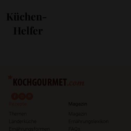
Küchen-
Helfer
fab fa-facebook-f
fab fa-instagram
fab fa-pinterest
Rezepte
Magazin
Themen
Magazin
Länderküche
Ernährungslexikon
Ernährungsformen
FAQs