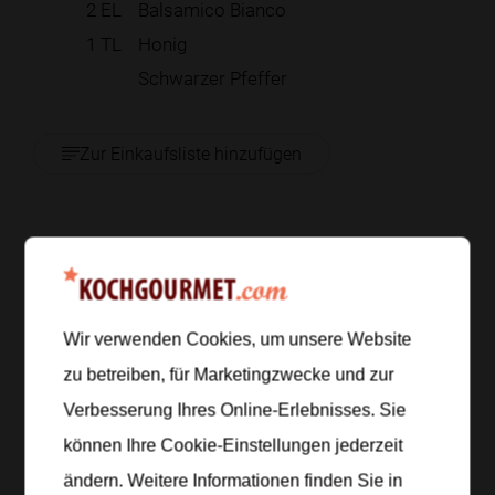
2
EL
Balsamico Bianco
1
TL
Honig
Schwarzer Pfeffer
Zur Einkaufsliste hinzufügen
Zubereitung
Schritt 1
/
6
Wir verwenden Cookies, um unsere Website
Koche die Tortellini in gesalzenem Wasser nach
zu betreiben, für Marketingzwecke und zur
Packungsangabe, bis sie bissfest sind. Gieße sie ab,
Verbesserung Ihres Online-Erlebnisses. Sie
schrecke sie kurz kalt ab und lasse sie gut
abtropfen.
können Ihre Cookie-Einstellungen jederzeit
ändern. Weitere Informationen finden Sie in