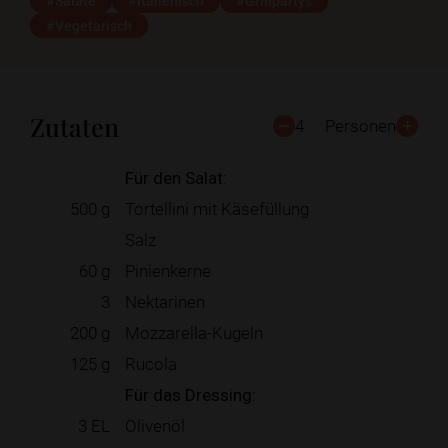
#Salate
#Italienisch
#Grillpartys
#Vegetarisch
Zutaten
4
Personen
Für den Salat:
500
g
Tortellini mit Käsefüllung
Salz
60
g
Pinienkerne
3
Nektarinen
200
g
Mozzarella-Kugeln
125
g
Rucola
Für das Dressing:
3
EL
Olivenöl