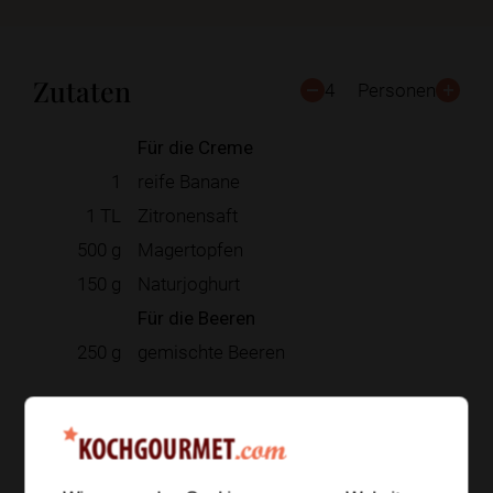
Zutaten
4
Personen
Für die Creme
1
reife Banane
1
TL
Zitronensaft
500
g
Magertopfen
150
g
Naturjoghurt
Für die Beeren
250
g
gemischte Beeren
Zur Einkaufsliste hinzufügen