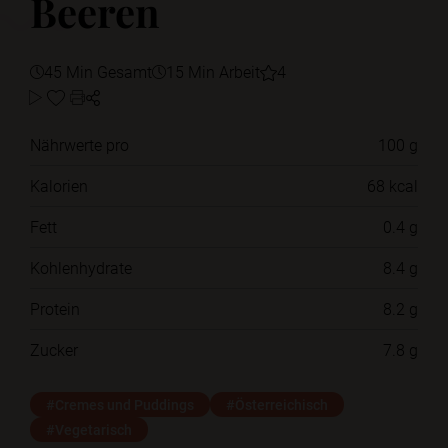
Beeren
45 Min Gesamt
15 Min Arbeit
4
Nährwerte pro
100 g
Kalorien
68 kcal
Fett
0.4 g
Kohlenhydrate
8.4 g
Protein
8.2 g
Zucker
7.8 g
#Cremes und Puddings
#Österreichisch
#Vegetarisch