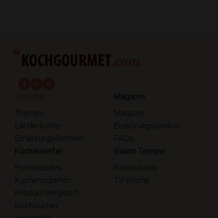
fab fa-facebook-f
fab fa-instagram
fab fa-pinterest
Rezepte
Magazin
Themen
Magazin
Länderküche
Ernährungslexikon
Ernährungsformen
FAQs
Küchenhelfer
Gusto Tempel
Promocodes
Restaurants
Küchenzubehör
TV-Köche
Produkt-Vergleich
Kochbücher
Hersteller