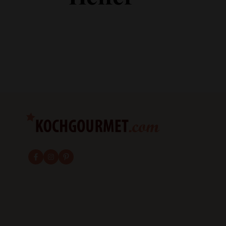
fab fa-facebook-f
fab fa-instagram
fab fa-pinterest