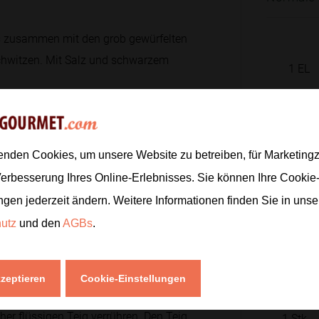
des zusammen mit den grob gewürfelten
hwitzen. Mit Salz und schwarzem
1
EL
1
Stk.
1
Stk.
4
Stk.
 Mit 750 ml Wasser aufgießen.
enden Cookies, um unsere Website zu betreiben, für Marketin
sanft köcheln lassen.
Verbesserung Ihres Online-Erlebnisses. Sie können Ihre Cookie
ngen jederzeit ändern. Weitere Informationen finden Sie in uns
1
EL
hutz
und den
AGBs
.
streichen oder fein pürieren. Mit
1
EL
kzeptieren
Cookie-Einstellungen
eher flüssigen Teig verrühren. Den Teig
1
Stk.