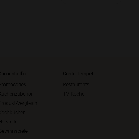
Küchenhelfer
Gusto Tempel
Promocodes
Restaurants
Küchenzubehör
TV-Köche
Produkt-Vergleich
Kochbücher
Hersteller
Gewinnspiele