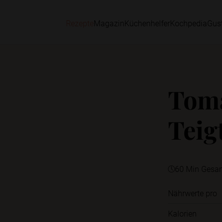
Rezepte
Magazin
Küchenhelfer
Kochpedia
Gus
Toma
Teig
60 Min Gesa
Nährwerte pro
Kalorien