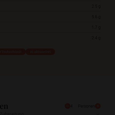
2.5 g
Neue Ordner
5.6 g
1.7 g
Schließen
Speichern
2.4 g
#Tschechisch
#Laktosefrei
ten
4
Personen
Zubereitung