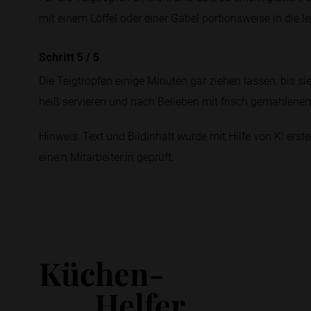
mit einem Löffel oder einer Gabel portionsweise in die 
Schritt 5
/
5
Die Teigtropfen einige Minuten gar ziehen lassen, bis si
heiß servieren und nach Belieben mit frisch gemahlenem 
Hinweis: Text und Bildinhalt wurde mit Hilfe von KI erstel
eine:n Mitarbeiter:in geprüft.
Küchen-
Helfer