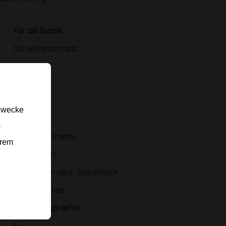
Für die Suppe:
Schweineschmalz
Zwiebel
Karotte
Tomaten
gzwecke
Salz
-
Schwarzer Pfeffer
erem
Weizenmehl
Selleriegrün nach Geschmack
Gemüsewürze
Für die Teigtropfen:
Ei