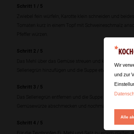
Schritt 1
/
5
Zwiebel fein würfeln, Karotte klein schneiden und bei
Tomaten kurz in einem Topf mit Schweineschmalz ansc
Pfeffer würzen.
Schritt 2
/
5
Das Mehl über das Gemüse streuen und kurz mitrösten.
Wir verw
Selleriegrün hinzufügen und die Suppe etwa
30 Minuten
und zur 
Einstellu
Schritt 3
/
5
Datensc
Das Selleriegrün entfernen und die Suppe durch ein Sieb 
Gemüsewürze abschmecken und nochmals aufkochen.
Alle a
Schritt 4
/
5
Für die Teigtropfen Ei, Mehl und Salz zu einem glatten, 