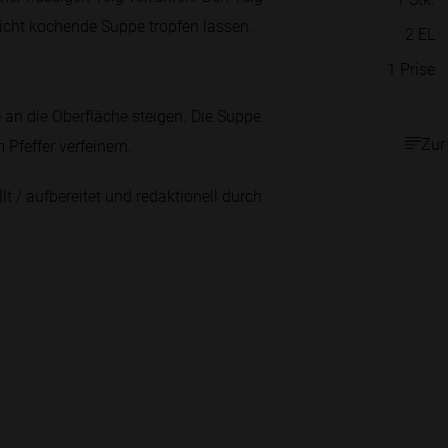
leicht kochende Suppe tropfen lassen.
2
EL
1
Prise
e an die Oberfläche steigen. Die Suppe
Zur
Pfeffer verfeinern.
lt / aufbereitet und redaktionell durch