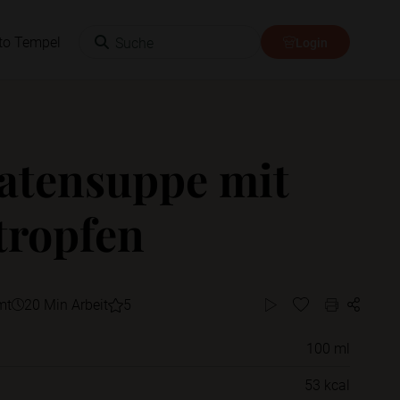
Suche
to Tempel
Login
tensuppe mit
tropfen
mt
20 Min Arbeit
5
100 ml
Willst du das Rezept in einem Ordner
53 kcal
speichern?