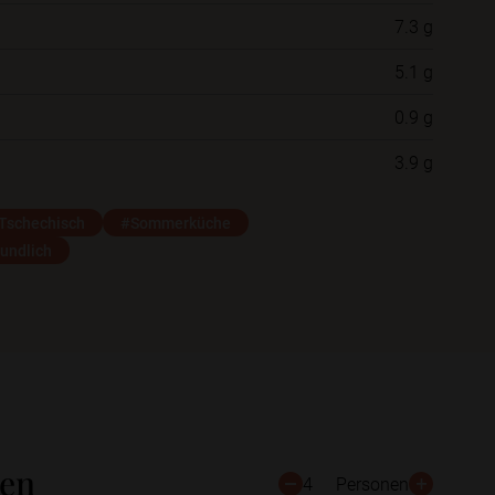
7.3 g
Neue Ordner
5.1 g
0.9 g
Schließen
Speichern
3.9 g
Tschechisch
#Sommerküche
eundlich
ten
4
Personen