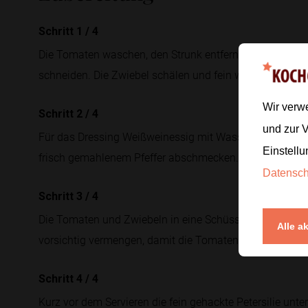
Schritt 1
/
4
Die Tomaten waschen, den Strunk entfernen und je nach
schneiden. Die Zwiebel schälen und fein würfeln.
Wir verw
Schritt 2
/
4
und zur 
Für das Dressing Weißweinessig mit Wasser und Sonnen
Einstellu
frisch gemahlenem Pfeffer abschmecken.
Datensc
Schritt 3
/
4
Die Tomaten und Zwiebeln in eine Schüssel geben, das 
Alle a
vorsichtig vermengen, damit die Tomaten ihre Form beh
Schritt 4
/
4
Kurz vor dem Servieren die fein gehackte Petersilie unt