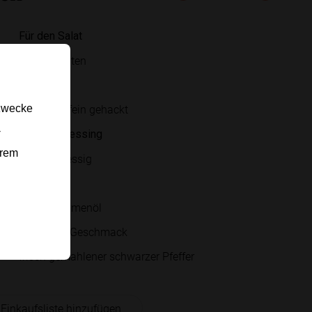
Für den Salat
reife Tomaten
Zwiebel
Petersilie, fein gehackt
gzwecke
-
Für das Dressing
erem
Weißweinessig
Wasser
Sonnenblumenöl
Salz nach Geschmack
frisch gemahlener schwarzer Pfeffer
 Einkaufsliste hinzufügen