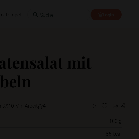
Suche
to Tempel
Login
tensalat mit
beln
mt
10 Min Arbeit
4
100 g
Willst du das Rezept in einem Ordner
86 kcal
speichern?