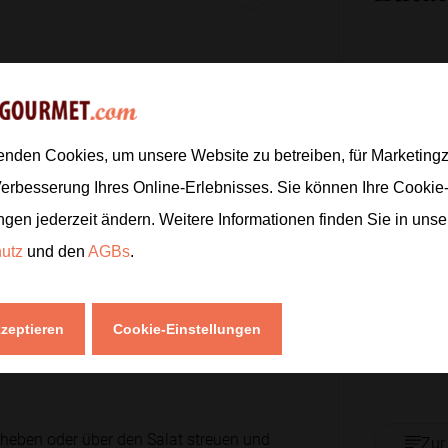
 Größe in Spalten oder Scheiben
400
g
1
Stk.
3
EL
enden Cookies, um unsere Website zu betreiben, für Marketin
Verbesserung Ihres Online-Erlebnisses. Sie können Ihre Cookie
blumenöl verrühren. Mit Salz und
ngen jederzeit ändern. Weitere Informationen finden Sie in uns
2
EL
hutz
und den
AGBs
.
2
EL
3
EL
Dressing darüber gießen und alles
kzeptieren
Cookie-Einstellungen
alten.
erheben oder über den Salat streuen und
Zur