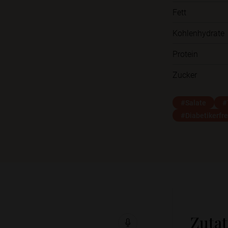
Fett
Kohlenhydrate
Protein
Zucker
#Salate
#
#Diabetikerfr
Zuta