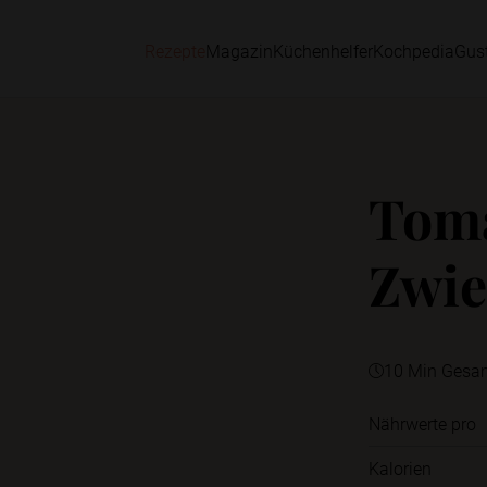
Rezepte
Magazin
Küchenhelfer
Kochpedia
Gus
Toma
Zwie
10 Min Gesa
Nährwerte pro
Kalorien