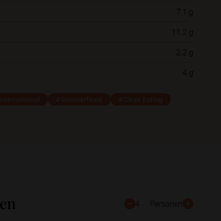
7.1 g
Neue Ordner
11.2 g
2.2 g
Schließen
Speichern
4 g
International
#Sommerfeste
#Clean Eating
ten
4
Personen