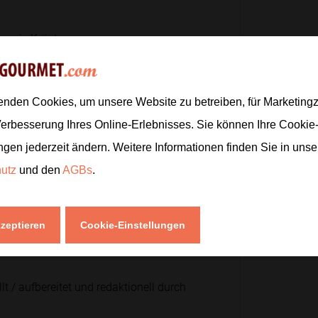
l sowie Kräutern vermengen.
2
1
EL
1
TL
enden Cookies, um unsere Website zu betreiben, für Marketin
ein hobeln.
Verbesserung Ihres Online-Erlebnisses. Sie können Ihre Cookie
500
g
ngen jederzeit ändern. Weitere Informationen finden Sie in uns
1
hutz
und den
AGBs
.
asilikum unter die Tomaten mischen.
1
Hand
2
EL
kzeptieren
Cookie-Einstellungen
1
EL
lt / aufbereitet und redaktionell durch