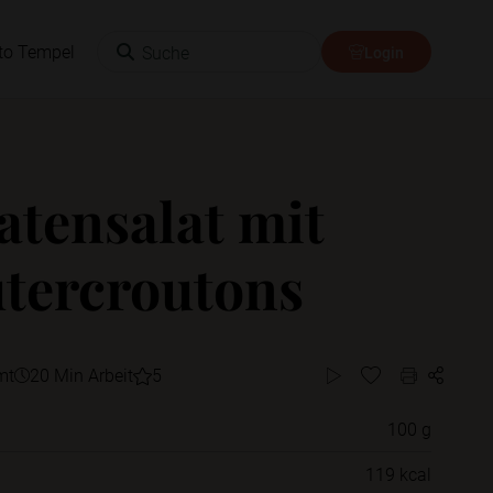
Suche
to Tempel
Login
tensalat mit
tercroutons
mt
20 Min Arbeit
5
100 g
Willst du das Rezept in einem Ordner
119 kcal
speichern?