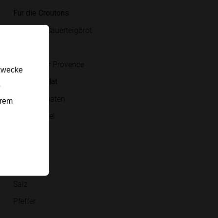
Für die Croutons
Scheiben Sauerteigbrot
Olivenöl
Kräuter der Provence
gzwecke
Für den Salat
-
bunte Tomaten
erem
rote Zwiebel
Basilikum
Olivenöl
Balsamico
Salz
Pfeffer