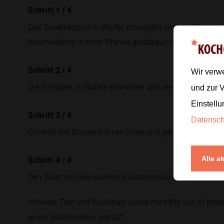
Schritt 1
/
4
Das Sauerteigbrot in Würfel schneiden und mit Olivenö
Anschließend in einer Pfanne goldbraun rösten.
Schritt 2
/
4
Wir verw
Die Tomaten in Stücke schneiden und die rote Zwiebel f
und zur 
Einstellu
Schritt 3
/
4
Datensc
Olivenöl mit Balsamico verrühren und gemeinsam mit B
Alle a
Schritt 4
/
4
Den Salat mit den warmen Kräutercroutons servieren.
Hinweis: Text und Bildinhalt wurde mit Hilfe von KI erstel
eine:n Mitarbeiter:in geprüft.