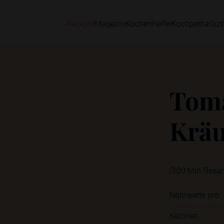
Rezepte
Magazin
Küchenhelfer
Kochpedia
Gus
Toma
Kräu
30 Min Gesa
Nährwerte pro
Kalorien