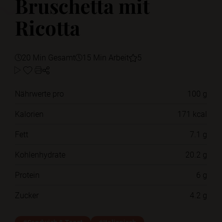
Bruschetta mit
Ricotta
20 Min Gesamt
15 Min Arbeit
5
Nährwerte pro
100 g
Kalorien
171 kcal
Fett
7.1 g
Kohlenhydrate
20.2 g
Protein
6 g
Zucker
4.2 g