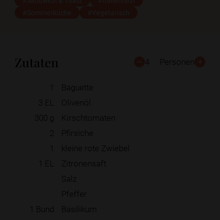
#Sandwich & Toast
#Italienisch
#Sommerküche
#Vegetarisch
Zutaten
4
Personen
1
Baguette
3
EL
Olivenöl
300
g
Kirschtomaten
2
Pfirsiche
1
kleine rote Zwiebel
1
EL
Zitronensaft
Salz
Pfeffer
1
Bund
Basilikum