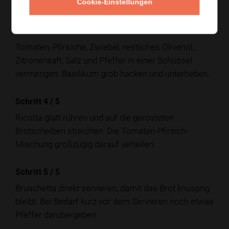
schneiden.
Cookie-Einstellungen
Schritt 3
/
5
Tomaten, Pfirsiche, Zwiebel, restliches Olivenöl,
Zitronensaft, Salz und Pfeffer in einer Schüssel
vermengen. Basilikum grob hacken und unterheben.
Schritt 4
/
5
Ricotta glatt rühren und auf die gerösteten
Brotscheiben streichen. Die Tomaten-Pfirsich-
Mischung großzügig darauf verteilen.
Schritt 5
/
5
Bruschetta direkt servieren, damit das Brot knusprig
bleibt. Bei Bedarf kurz vor dem Servieren noch etwas
Pfeffer darübergeben.