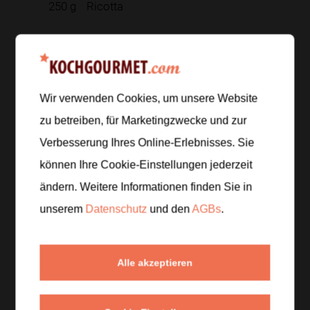
250
g
Ricotta
Zur Einkaufsliste hinzufügen
Wir verwenden Cookies, um unsere Website
zu betreiben, für Marketingzwecke und zur
Zubereitung
Verbesserung Ihres Online-Erlebnisses. Sie
Schritt 1
/
5
können Ihre Cookie-Einstellungen jederzeit
Baguette in schräge Scheiben schneiden und auf
ändern. Weitere Informationen finden Sie in
einem Blech verteilen. Mit 1 EL Olivenöl beträufeln
unserem
Datenschutz
und den
AGBs
.
und im Ofen bei
200 Grad
6 bis 8 Minuten
rösten.
Schritt 2
/
5
Alle akzeptieren
Kirschtomaten halbieren, Pfirsiche entkernen und
klein würfeln. Rote Zwiebel schälen und sehr fein