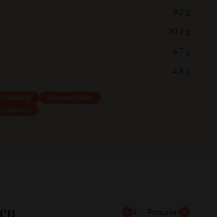
9.2 g
Neue Ordner
30.9 g
4.7 g
Schließen
Speichern
4.8 g
Italienisch
#Sommerfeste
 Ernährung
ten
4
Personen