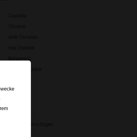
Ciabatta
Olivenöl
reife Tomaten
rote Zwiebel
Balsamico
Knoblauchzehe
Salz
gzwecke
Pfeffer
-
Basilikum
erem
 Einkaufsliste hinzufügen