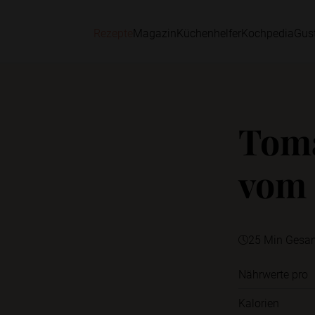
Rezepte
Magazin
Küchenhelfer
Kochpedia
Gus
Toma
vom 
25 Min Gesa
Nährwerte pro
Kalorien