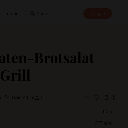
Suche
to Tempel
Login
ten-Brotsalat
Grill
mt
18 Min Arbeit
3
100 g
Willst du das Rezept in einem Ordner
227 kcal
speichern?