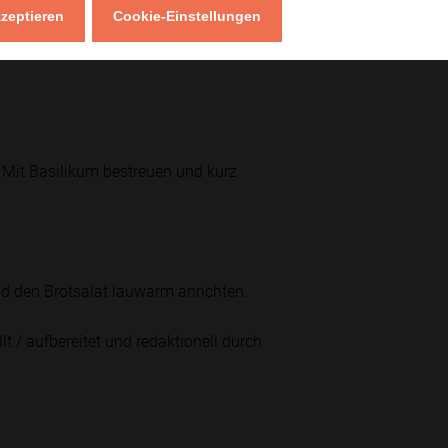
kzeptieren
Cookie-Einstellungen
enöl, Knoblauch, Salz und Pfeffer
 Mit Basilikum bestreuen und kurz
d den Brotsalat lauwarm anrichten.
lt / aufbereitet und redaktionell durch