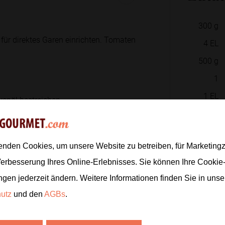
300
g
h für direktes Garen einrichten. Tomaten
4
EL
500
g
1
1
EL
venöl bestreichen.
1
nd leicht gebräunt sind.
enden Cookies, um unsere Website zu betreiben, für Marketin
Verbesserung Ihres Online-Erlebnisses. Sie können Ihre Cookie
1
Hand
ngen jederzeit ändern. Weitere Informationen finden Sie in uns
enöl, Knoblauch, Salz und Pfeffer
hutz
und den
AGBs
.
Zur