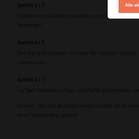
Alle a
Schritt 5
/
7
Tomaten und Zwiebel schneiden und mit Balsamico, Oliv
vermengen.
Schritt 6
/
7
Das Brot grob zerteilen und unter die Tomaten mischen.
ziehen lassen.
Schritt 7
/
7
Vor dem Servieren mit Salz und Pfeffer abschmecken un
Hinweis: Text und Bildinhalt wurde mit Hilfe von KI erstel
eine:n Mitarbeiter:in geprüft.